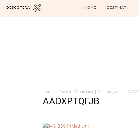
DESCOPERA
HOME
DESTINATII
Home
Poveste Valenciană | Oceanograful
AADXP
AADXPTQFJB