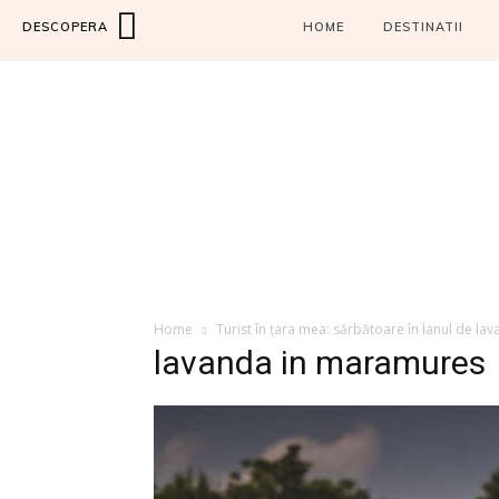
DESCOPERA
HOME
DESTINATII
Home
Turist în țara mea: sărbătoare în lanul de la
lavanda in maramures