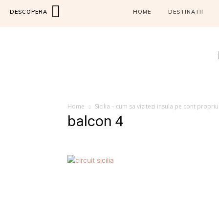
DESCOPERA
HOME
DESTINATII
Home
Sicilia – cum sa vizitezi insula pe cont propriu
balcon 4