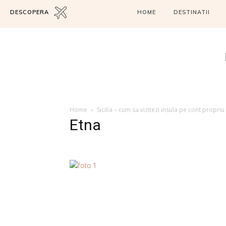
DESCOPERA
HOME
DESTINATII
Home
Sicilia – cum sa vizitezi insula pe cont propriu
Etna