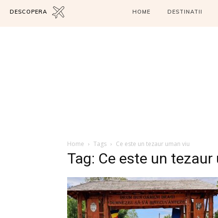
DESCOPERA
HOME
DESTINATII
Home
Tags
Ce este un tezaur uman viu
Tag: Ce este un tezaur