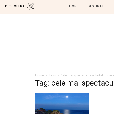
DESCOPERA
HOME
DESTINATII
Home
Tags
Cele mai spectaculoase hoteluri din
Tag: cele mai spectacu