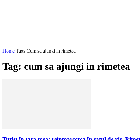
Home
Tags
Cum sa ajungi in rimetea
Tag: cum sa ajungi in rimetea
Turist în ţara mea: reîntoarcerea în satul de vis, Rime