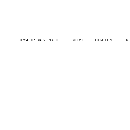
HOME
DESCOPERA
DESTINATII
DIVERSE
10 MOTIVE
IN