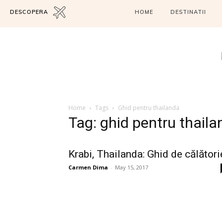
DESCOPERA
HOME
DESTINATII
Home
Tags
Ghid pentru thailanda
Tag: ghid pentru thail
Krabi, Thailanda: Ghid de călători
Carmen Dima
-
May 15, 2017