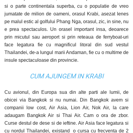
si o parte continentala superba, cu o populatie de vreo
jumatate de milion de oameni, orasul Krabi, asezat lenes
pe malul estic al golfului Phang Nga, orasul, zic, in sine, nu
e prea spectaculos. Un orasel important insa, deoarece
prin micutul sau aeroport si prin reteaua de ferryboat-uri
face legatura fie cu magnificul litoral din sud vestul
Thailandei, de-a lungul marii Andaman, fie cu o multime de
insule spectaculoase din provincie.
CUM AJUNGEM IN KRABI
Cu avionul, din Europa sua din alte parti ale lumii, de
obicei via Bangkok si nu numai. Din Bangkok avem si
companii low cost, Air Asia, Lion Air, Nok Air, la care
adaugam Bangkok Air si Thai
Air. Cam
o ora de zbor.
Curse destul de dese si de ieftine. Air Asia face legatura si
cu nordul Thailandei, existand o cursa cu frecventa de 2