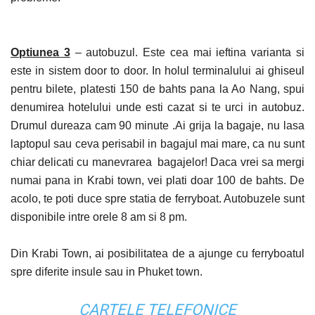
Optiunea 3
–
autobuzul. Este
cea mai ieftina varianta si
este in sistem door to door. In holul terminalului ai ghiseul
pentru bilete, platesti 150 de bahts pana la Ao Nang, spui
denumirea hotelului unde esti cazat si te urci in autobuz.
Drumul dureaza cam 90 minute .Ai grija la bagaje, nu lasa
laptopul sau ceva perisabil in bagajul mai mare, ca nu sunt
chiar delicati cu manevrarea bagajelor! Daca vrei sa mergi
numai pana in Krabi town, vei plati doar 100 de bahts. De
acolo, te poti duce spre statia de ferryboat. Autobuzele sunt
disponibile intre orele 8 am si 8 pm.
Din Krabi Town, ai posibilitatea de a ajunge cu ferryboatul
spre diferite insule sau in Phuket town.
CARTELE TELEFONICE