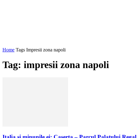
Home
Tags
Impresii zona napoli
Tag: impresii zona napoli
Italia și minunile ei: Caserta – Parcul Palatului Regal