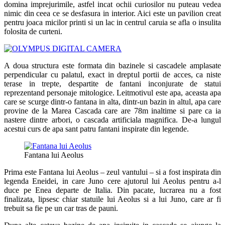
domina imprejurimile, astfel incat ochii curiosilor nu puteau vedea
nimic din ceea ce se desfasura in interior. Aici este un pavilion creat
pentru joaca micilor printi si un lac in centrul caruia se afla o insulita
folosita de curteni.
A doua structura este formata din bazinele si cascadele amplasate
perpendicular cu palatul, exact in dreptul portii de acces, ca niste
terase in trepte, despartite de fantani inconjurate de statui
reprezentand personaje mitologice. Leitmotivul este apa, aceasta apa
care se scurge dintr-o fantana in alta, dintr-un bazin in altul, apa care
provine de la Marea Cascada care are 78m inaltime si pare ca ia
nastere dintre arbori, o cascada artificiala magnifica. De-a lungul
acestui curs de apa sant patru fantani inspirate din legende.
Fantana lui Aeolus
Prima este Fantana lui Aeolus – zeul vantului – si a fost inspirata din
legenda Eneidei, in care Juno cere ajutorul lui Aeolus pentru a-l
duce pe Enea departe de Italia. Din pacate, lucrarea nu a fost
finalizata, lipsesc chiar statuile lui Aeolus si a lui Juno, care ar fi
trebuit sa fie pe un car tras de pauni.