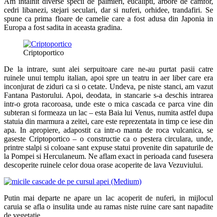
Am intalnit diverse specii de palmieri, eucalipti, arbore de camfor,
cedri libanezi, stejari seculari, dar si nuferi, orhidee, trandafiri. Se
spune ca prima floare de camelie care a fost adusa din Japonia in
Europa a fost sadita in aceasta gradina.
Criptoportico
De la intrare, sunt alei serpuitoare care ne-au purtat pasii catre
ruinele unui templu italian, apoi spre un teatru in aer liber care era
inconjurat de ziduri ca si o cetate. Undeva, pe niste stanci, am vazut
Fantana Pastorului. Apoi, deodata, in stancarie s-a deschis intrarea
intr-o grota racoroasa, unde este o mica cascada ce parca vine din
subteran si formeaza un lac – esta Baia lui Venus, numita astfel dupa
statuia din marmura a zeitei, care este reprezentata in timp ce iese din
apa. In apropiere, adapostit ca intr-o manta de roca vulcanica, se
gaseste Criptoportico – o constructie ca o pestera circulara, unde,
printre stalpi si coloane sant expuse statui provenite din sapaturile de
la Pompei si Herculaneum. Ne aflam exact in perioada cand fusesera
descoperite ruinele celor doua orase acoperite de lava Vezuviului.
Putin mai departe ne apare un lac acoperit de nuferi, in mijlocul
caruia se afla o insulita unde au ramas niste ruine care sant napadite
de vegetatie.