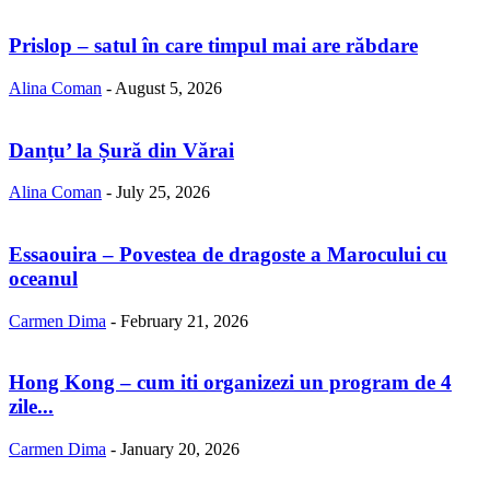
Prislop – satul în care timpul mai are răbdare
Alina Coman
-
August 5, 2026
Danțu’ la Șură din Vărai
Alina Coman
-
July 25, 2026
Essaouira – Povestea de dragoste a Marocului cu
oceanul
Carmen Dima
-
February 21, 2026
Hong Kong – cum iti organizezi un program de 4
zile...
Carmen Dima
-
January 20, 2026