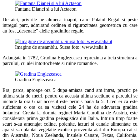
Fantana Dianei si a lui Actaeon
De aici, privirile ne aluneca inapoi, catre Palatul Regal si peste
intregul parc, admirand ordinea si rigurozitatea geometrica cu care
au fost „desenate” aleile gradinilor regale.
Imagine de ansamblu. Sursa foto: www.italia.it
Adaugata in 1782, Gradina Englezeasca reprezinta a treia structura a
parcului, cu alei intortocheate si ruine romantice.
Gradina Englezeasca
Era, parca, aproape ora 5 dupa-amiaza cand am intrat, practic pe
ultima suta de metri, pentru ca aceasta ultima sectiune a parcului se
inchide la ora 6 iar accesul este permis pana la 5. Cred ei ca este
suficienta o ora ca sa vizitezi cele 24 ha de adevarata gradina
botanica! Creata la dorinta reginei Maria Carolina de Austria, este
considerata prima gradina peisagistica din Italia. Intr-un timp foarte
scurt s-au amenajat coline, poienite, iazuri si canale alimentate cu
apa si s-a plantat vegetatie exotica provenita atat din Europa cat si
din Australia, Noua Zeelanda, Insulele Canare, Texas, California.