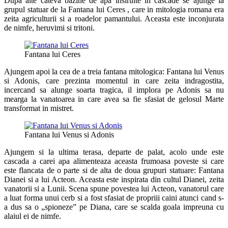
Dupa alte cateva bazine de apa insiruite in cascade se ajunge la
grupul statuar de la Fantana lui Ceres , care in mitologia romana era
zeita agriculturii si a roadelor pamantului. Aceasta este inconjurata
de nimfe, heruvimi si tritoni.
Fantana lui Ceres
Ajungem apoi la cea de a treia fantana mitologica: Fantana lui Venus
si Adonis, care prezinta momentul in care zeita indragostita,
incercand sa alunge soarta tragica, il implora pe Adonis sa nu
mearga la vanatoarea in care avea sa fie sfasiat de gelosul Marte
transformat in mistret.
Fantana lui Venus si Adonis
Ajungem si la ultima terasa, departe de palat, acolo unde este
cascada a carei apa alimenteaza aceasta frumoasa poveste si care
este flancata de o parte si de alta de doua grupuri statuare: Fantana
Dianei si a lui Acteon. Aceasta este inspirata din cultul Dianei, zeita
vanatorii si a Lunii. Scena spune povestea lui Acteon, vanatorul care
a luat forma unui cerb si a fost sfasiat de propriii caini atunci cand s-
a dus sa o „spioneze” pe Diana, care se scalda goala impreuna cu
alaiul ei de nimfe.