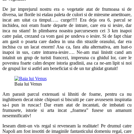
De jur imprejurul nostru era o vegetatie atat de frumoasa si de
diversa, iar florile isi etalau paleta de culori si de miresme ametitoare,
incat am uitat ca timpul….. curge!!!! Era deja ora 6, parcul se
inchidea, noi eram foarte departe de intrare, care era si iesire, dar
inca nu stiam! In plimbarea noastra parcursesem cei 3 km inapoi
catre palat, crezand ca vom gasi pe undeva o iesire. Si de fapt chiar
am gasit o poarta care dadea in una din strazile orasului, dar era
inchisa cu un lacat enorm! Asa ca, fara alta alternativa, am luat-o
inapoi in sus, catre intrarea-iesire…. Ne-am mai linistit cand am
intalnit un grup de turisti francezi, impreuna cu ghidul lor, care le
povestea foarte calm despre istoria gradinii, asa ca ne-am lipit si noi
de grupul lor si astfel am beneficiat si de un tur ghidat gratuit!
Baia lui Venus
Am parasit parcul extenuati si lihniti de foame, pentru ca nu
inghitisem decat niste chipsuri si biscuiti pe care avusesem inspiratia
sa-i pun in ruscac! Dar eram atat de incantati, de imbatati cu
frumusete, istorie si arta incat „foamea” fusese un amanunt
nesemnificativ!
Ieseam dintr-un vis regal si reveneam la realitate! Pe drumul catre
Napoli am fost insotiti de imaginile fantasticului domeniu regal, care