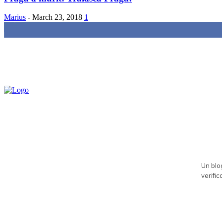
Marius
-
March 23, 2018
1
85,000
Fans
Un blog
verific