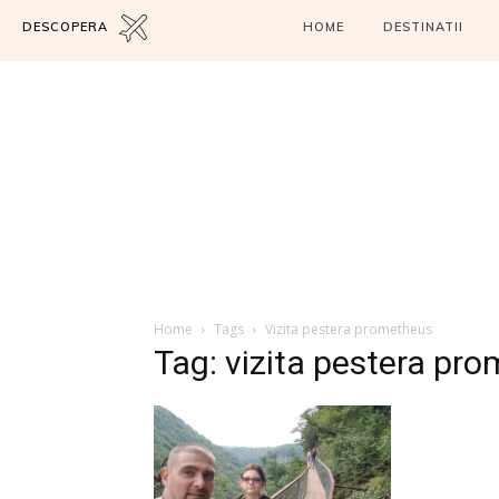
DESCOPERA
HOME
DESTINATII
Home
Tags
Vizita pestera prometheus
Tag: vizita pestera pr