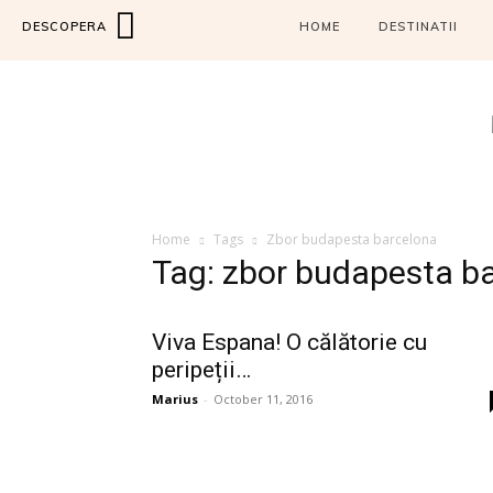
DESCOPERA
HOME
DESTINATII
Home
Tags
Zbor budapesta barcelona
Tag: zbor budapesta b
Viva Espana! O călătorie cu
peripeții…
Marius
-
October 11, 2016