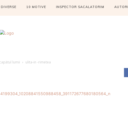
DIVERSE
10 MOTIVE
INSPECTOR SACALATORIM
AUTOR
 capătul lumii
ulita-in -rimetea