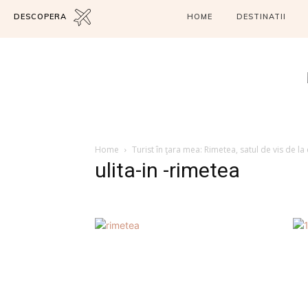
DESCOPERA
HOME
DESTINATII
Home
Turist în ţara mea: Rimetea, satul de vis de la
ulita-in -rimetea