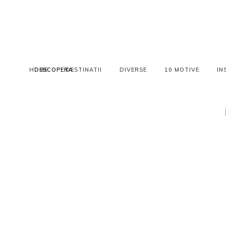
HOME
DESCOPERA
DESTINATII
DIVERSE
10 MOTIVE
IN