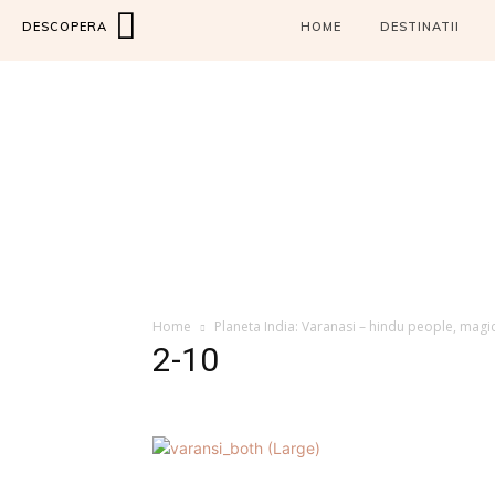
DESCOPERA
HOME
DESTINATII
Home
Planeta India: Varanasi – hindu people, magi
2-10