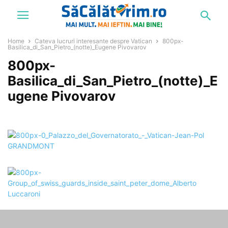
Home
Cateva lucruri interesante despre Vatican
800px-
Basilica_di_San_Pietro_(notte)_Eugene Pivovarov
800px-
Basilica_di_San_Pietro_(notte)_E
ugene Pivovarov