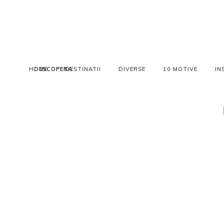
HOME
DESCOPERA
DESTINATII
DIVERSE
10 MOTIVE
IN