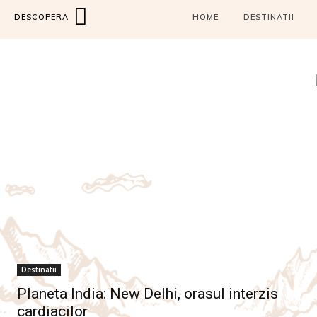
DESCOPERA
HOME
DESTINATII
Destinatii
Planeta India: New Delhi, orasul interzis
cardiacilor