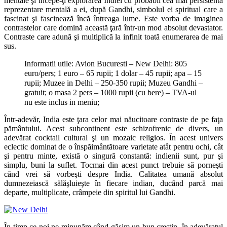
mentale şi începe-ţi explorarea Indiei cu probabil cea mai persistentă
reprezentare mentală a ei, după Gandhi, simbolul ei spiritual care a
fascinat şi fascinează încă întreaga lume. Este vorba de imaginea
contrastelor care domină această ţară într-un mod absolut devastator.
Contraste care adună şi multiplică la infinit toată enumerarea de mai
sus.
Informatii utile: Avion Bucuresti – New Delhi: 805
euro/pers; 1 euro – 65 rupii; 1 dolar – 45 rupii; apa – 15
rupii; Muzee in Delhi – 250-350 rupii; Muzeu Gandhi –
gratuit; o masa 2 pers – 1000 rupii (cu bere) – TVA-ul
nu este inclus in meniu;
Într-adevăr, India este ţara celor mai năucitoare contraste de pe faţa
pământului. Acest subcontinent este schizofrenic de divers, un
adevărat cocktail cultural şi un mozaic religios. În acest univers
eclectic dominat de o înspăimântătoare varietate atât pentru ochi, cât
şi pentru minte, există o singură constantă: indienii sunt, pur şi
simplu, buni la suflet. Tocmai din acest punct trebuie să porneşti
când vrei să vorbeşti despre India. Calitatea umană absolut
dumnezeiască sălăşluieşte în fiecare indian, ducând parcă mai
departe, multiplicate, crâmpeie din spiritul lui Gandhi.
În timp ce noi ne minunăm când găsim un bun creştin, în adevăratul