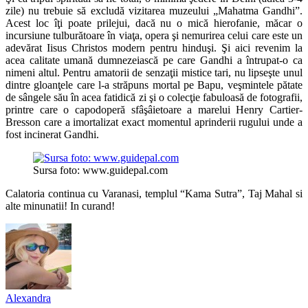
zile) nu trebuie să excludă vizitarea muzeului „Mahatma Gandhi”.
Acest loc îţi poate prilejui, dacă nu o mică hierofanie, măcar o
incursiune tulburătoare în viaţa, opera şi nemurirea celui care este un
adevărat Iisus Christos modern pentru hinduşi. Şi aici revenim la
acea calitate umană dumnezeiască pe care Gandhi a întrupat-o ca
nimeni altul. Pentru amatorii de senzaţii mistice tari, nu lipseşte unul
dintre gloanţele care l-a străpuns mortal pe Bapu, veşmintele pătate
de sângele său în acea fatidică zi şi o colecţie fabuloasă de fotografii,
printre care o capodoperă sfâşâietoare a marelui Henry Cartier-
Bresson care a imortalizat exact momentul aprinderii rugului unde a
fost incinerat Gandhi.
Sursa foto: www.guidepal.com
Calatoria continua cu Varanasi, templul “Kama Sutra”, Taj Mahal si
alte minunatii! In curand!
Alexandra