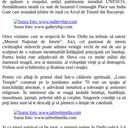
de apărare a oraşului, astăzi patrimoniu mondial UNESCO,
fremătătoarea stradă cu sute de bazaruri Connaught Place sau India
Gate care seamănă izbitor de mult cu Arcul de Triumf din Bucureşti.
Susra foto: www.galleryhip.com
Orice vizitator care se respectă în New Delhi nu trebuie să rateze
„Muzeul Naţional de Istorie”. Aici, cel pasionat de istoria
civilizaţilor străvechi poate admira vestigii vechi de mii de ani şi
sculpturi de o valoare inestimabilă înfăţişând principalii zei hinduşi.
Partea leului este adjudecată de Shiva cea cu multe mâini din
marmură neagră, zeu al dansului, al voluptăţii vieţii şi al distrugerii,
Vishnu zeul echilibrului şi Brahma zeul creaţiei.
Pentru cei aflaţi în primul rând într-o călătorie spirituală, „Lotus
Temple” construit pe la jumătatea anilor 70 este un spaţiu al
tranchilităţii absolute, o adevărată metaforă a toleranţei şi armoniei
religioase. În interiorul său se roagă laolaltă hinduşi, buddhişti,
musulmani, jainişti, pelerini sikh şi creştini. Singurele condiţii ca să
poţi intra sunt să te descalţi şi să păstrezi o linişte de catedrală.
Sursa foto: www.tafreehmella.com
Şi ca tripul spiritual să fie total, o minimă şedere în Delhi (adică 3-4