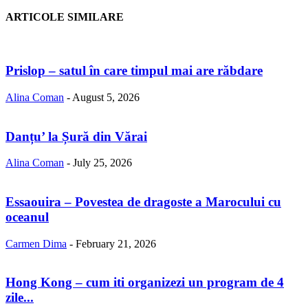
ARTICOLE SIMILARE
Prislop – satul în care timpul mai are răbdare
Alina Coman
-
August 5, 2026
Danțu’ la Șură din Vărai
Alina Coman
-
July 25, 2026
Essaouira – Povestea de dragoste a Marocului cu
oceanul
Carmen Dima
-
February 21, 2026
Hong Kong – cum iti organizezi un program de 4
zile...