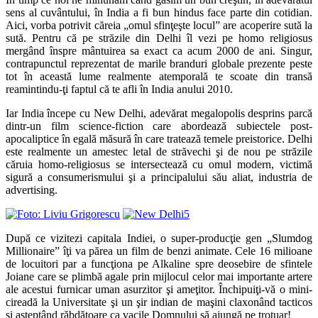
sens al cuvântului, în India a fi bun hindus face parte din cotidian.
Aici, vorba potrivit căreia „omul sfinţeşte locul” are acoperire sută la
sută. Pentru că pe străzile din Delhi îl vezi pe homo religiosus
mergând înspre mântuirea sa exact ca acum 2000 de ani. Singur,
contrapunctul reprezentat de marile branduri globale prezente peste
tot în această lume realmente atemporală te scoate din transă
reamintindu-ţi faptul că te afli în India anului 2010.
Iar India începe cu New Delhi, adevărat megalopolis desprins parcă
dintr-un film science-fiction care abordează subiectele post-
apocaliptice în egală măsură în care tratează temele preistorice. Delhi
este realmente un amestec letal de străvechi şi de nou pe străzile
căruia homo-religiosus se intersectează cu omul modern, victimă
sigură a consumerismului şi a principalului său aliat, industria de
advertising.
După ce vizitezi capitala Indiei, o super-producţie gen „Slumdog
Millionaire” îţi va părea un film de benzi animate. Cele 16 milioane
de locuitori par a funcţiona pe Alkaline spre deosebire de sfintele
Joiane care se plimbă agale prin mijlocul celor mai importante artere
ale acestui furnicar uman asurzitor şi ameţitor. Închipuiţi-vă o mini-
cireadă la Universitate şi un şir indian de maşini claxonând tacticos
şi aşteptând răbdătoare ca vacile Domnului să ajungă pe trotuar!