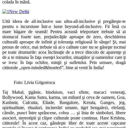
colada în mână.
Uită ideea de all-inclusive sau ultra-all-inclusive şi pregăteşte-te
pentru o incursiune într-o lume beyond-all-inclusive. Fii însă cu
mare băgare de seamă! Pentru această teleportare trebuie să ai
stomacul foarte tare, prejudecăţile aproape de zero, deschiderea
culturală aproape de infinit şi toleranţa religioasă în sânge! Şi, mai
presus de orice, mai trebuie să ai o calitate care nu se găseşte tocmai
pe toate drumurile: acea înclinaţie de a trece dincolo de aparenţe şi
de a te minuna în faţa esenţei locurilor, situaţiilor şi oamenilor care ţi
se ivesc în faţa ochilor, minţii şi sufletului. Prin urmare, dragă
cititorule „open-minded&hearted”, bine ai venit în India!
Foto: Liviu Grigorescu
Taj Mahal, ţigănie, hinduism, vaci sfinte, macaci veneraţi,
Bollywood, Kama Sutra, karma, un miliard şi ceva de oameni, Goa,
Kashmir, Calcutta, Eliade, Bangalore, Kerala, Ganges, jeg,
spiritualitate, ritualuri, incinerări umane, tigri bengalezi, elefanţi,
cămile, punct între sprâncene, cobra … şi lista de simboluri, libere
asocieri, stereotipii şi clişee culturale poate continua. Hare Krishna,
cititorule! În acest caz, gândeşte liber de toate aceste capcane