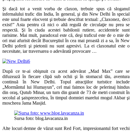
Şi dacă tot a venit vorba de claxon, trebuie spus că sloganul
infernalului trafic din India, în general, şi din New Delhi în special
este unul foarte elocvent şi trebuie descifrat textual: „Claxonez, deci
exist!” Asta pentru că nici o altă regulă de circulaţie nu prea se
respectă. Şi în ciuda acestei babilonii rutiere, accidentele sunt
rarisime. Mai mult, paradoxul este că, deşi traficul este de o mie de
ori mai afurisit decât Bucureştiul în cea mai proastă zi a sa, în New
Delhi şoferii şi pietonii nu sunt agresivi. La ei claxonatul este o
necesitate, iar traversarea o adevărată provocare …
După ce te-ai obişnuit cu acest adevărat „Mad Max” care se
difuzează în fiecare clipă sub ochii şi în stomacul tău, aventura
continuă în New Delhi. Topul atracţiilor turistice include
„Mormântul lui Humayun”, cel mai faimos loc de pelerinaj hindus
din oraş, Qutub Minar, un turn din granit de 73 de metri construit în
secolul al şaisprezecelea, în timpul domniei marelui mogul Akbar şi
moscheea Jama Masjid.
Sursa foto: blog.lavacanza.in
Alte locuri demne de văzut sunt Red Fort, impresionantul fort vechi