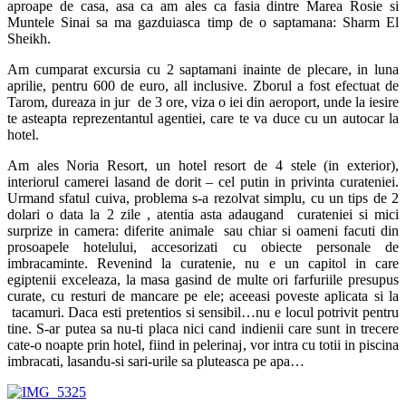
aproape de casa, asa ca am ales ca fasia dintre Marea Rosie si
Muntele Sinai sa ma gazduiasca timp de o saptamana: Sharm El
Sheikh.
Am cumparat excursia cu 2 saptamani inainte de plecare, in luna
aprilie, pentru 600 de euro, all inclusive. Zborul a fost efectuat de
Tarom, dureaza in jur de 3 ore, viza o iei din aeroport, unde la iesire
te asteapta reprezentantul agentiei, care te va duce cu un autocar la
hotel.
Am ales Noria Resort, un hotel resort de 4 stele (in exterior),
interiorul camerei lasand de dorit – cel putin in privinta curateniei.
Urmand sfatul cuiva
,
problema
s-a rezolvat simplu,
cu un tips de 2
dolari o data la 2 zile , atentia asta adaugand curateniei si mici
surprize in camera: diferite animale sau chiar si oameni facuti din
prosoapele hotelului, accesorizati cu obiecte personale de
imbracaminte. Revenind la curatenie, nu e un capitol in care
egiptenii exceleaza, la masa gasind de multe ori farfuriile presupus
curate, cu resturi de mancare pe ele; aceeasi poveste aplicata si la
tacamuri. Daca esti pretentios si sensibil…nu e locul potrivit pentru
tine. S-ar putea sa nu-ti placa nici cand indienii care sunt in trecere
cate-o noapte prin hotel, fiind in pelerinaj, vor intra cu totii in piscina
imbracati, lasandu-si sari-urile sa pluteasca pe apa…