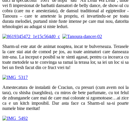
duci la spectacolul ”1001 de nopti” sau ”Alf Leila Wa Leila”, unde
vei fi impresionat de barbatii dansatori de belly dance, de show-ul cu
cobra (care nu e anesteziata), de dansul traditional al egiptenilor -
Tanoura – care te ameteste la propriu, ei invartindu-se pe toata
durata melodiei, purtand niste fuste imense pe care mai nou, datorita
tehnologiei au adugat si niste leduri.
Sharm-ul este atat de animat noaptea, incat te bulverseaza. Terasele
la care stai atat de comod pe jos, au toate animatori care danseaza
intr-una. La inceput e posibil sa te simti agasat, pentru ca incearca cu
toate metodele sa te convinga sa ramai la terasa lor, sa iei un loc si sa
bei un fresh facut din ce fruct vrei tu!
Amestecatura de instalatii de Craciun, cu presuri (cum avem noi la
tara), cu shisha (narghilea), cu miros de bete parfumate, cu tot felul
de zdranganele care mai de care mai colorate si zgomotoase…ai zice
ca e un kitch imposibil. Dar asta face ca Sharm-ul sa-si poarte
numele bine meritat!