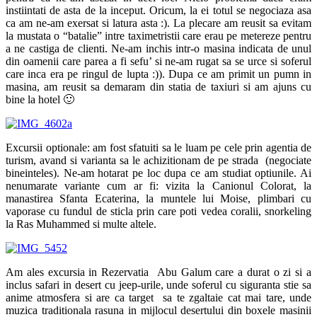
instiintati de asta de la inceput. Oricum, la ei totul se negociaza asa
ca am ne-am exersat si latura asta :). La plecare am reusit sa evitam
la mustata o “batalie” intre taximetristii care erau pe metereze pentru
a ne castiga de clienti. Ne-am inchis intr-o masina indicata de unul
din oamenii care parea a fi sefu’ si ne-am rugat sa se urce si soferul
care inca era pe ringul de lupta :)). Dupa ce am primit un pumn in
masina, am reusit sa demaram din statia de taxiuri si am ajuns cu
bine la hotel 🙂
Excursii optionale: am fost sfatuiti sa le luam pe cele prin agentia de
turism, avand si varianta sa le achizitionam de pe strada (negociate
bineinteles). Ne-am hotarat pe loc dupa ce am studiat optiunile. Ai
nenumarate variante cum ar fi: vizita la Canionul Colorat, la
manastirea Sfanta Ecaterina, la muntele lui Moise, plimbari cu
vaporase cu fundul de sticla prin care poti vedea coralii, snorkeling
la Ras Muhammed si multe altele.
Am ales excursia in Rezervatia Abu Galum care a durat o zi si a
inclus safari in desert cu jeep-urile, unde soferul cu siguranta stie sa
anime atmosfera si are ca target sa te zgaltaie cat mai tare, unde
muzica traditionala rasuna in mijlocul desertului din boxele masinii