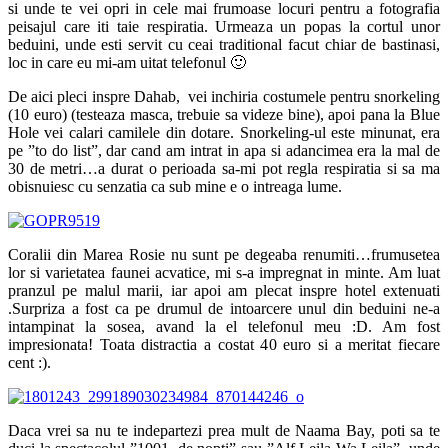
si unde te vei opri in cele mai frumoase locuri pentru a fotografia
peisajul care iti taie respiratia. Urmeaza un popas la cortul unor
beduini, unde esti servit cu ceai traditional facut chiar de bastinasi,
loc in care eu mi-am uitat telefonul 🙂
De aici pleci inspre Dahab, vei inchiria costumele pentru snorkeling
(10 euro) (testeaza masca, trebuie sa videze bine), apoi pana la Blue
Hole vei calari camilele din dotare. Snorkeling-ul este minunat, era
pe ”to do list”, dar cand am intrat in apa si adancimea era la mal de
30 de metri…a durat o perioada sa-mi pot regla respiratia si sa ma
obisnuiesc cu senzatia ca sub mine e o intreaga lume.
Coralii din Marea Rosie nu sunt pe degeaba renumiti…frumusetea
lor si varietatea faunei acvatice, mi s-a impregnat in minte. Am luat
pranzul pe malul marii, iar apoi am plecat inspre hotel extenuati
.Surpriza a fost ca pe drumul de intoarcere unul din beduini ne-a
intampinat la sosea, avand la el telefonul meu :D. Am fost
impresionata! Toata distractia a costat 40 euro si a meritat fiecare
cent :).
Daca vrei sa nu te indepartezi prea mult de Naama Bay, poti sa te