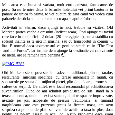
Mancarea este buna si variata, mult europenizata, fara carne de
porc. Sa nu te mire daca la barurile hotelului vei primi bauturile in
pahare de unica folosinta, te vei bucura de asta cand vei vedea cum
paharele de sticla sunt doar clatite cu apa si apoi refolosite.
Activitati in Sharm: daca ajungi in aici, trebuie sa vizitezi Old
Market, partea veche a orasului (indicat seara). Poti ajunge cu taxiul
care face in mod oficial 2 dolari (20 lire egiptene), suma stabilita cu
soferul inainte sa te urci in masina, sau cu transportul in comun -1
lira. E normal daca taximetristul va goni pe strada ca in ”The Fast
and the Furios”, iar inainte de a ajunge la destinatie cu cateva sute
de metri, are sa ramana fara benzina 🙂
Old Market este o poveste, intr-adevar traditional, plin de tarabe,
restaurante, mirosuri specifice, cu terase amenajate in munti, cu
spectacole pe scena din mijlocul pietei, plin de culoare, arome si …
cufere cu serpi :). De altfel, este locul recomandat pt achizitionarea
suvenirurilor, Dupa ce am admirat privelistea de sus, stand la o
terasa autentica, unde nu exista scaune, ci niste spatare improvizate,
asezate pe jos, acoperite de presuri traditionale, si fumand
narghileaua care este prezenta gratis la fiecare masa, am avut
surpriza ca pe nota de plata sa avem de achitat o taxa in plus, doar
pentru ca ne-am asezat in acel loc. Nicio problema daca eram