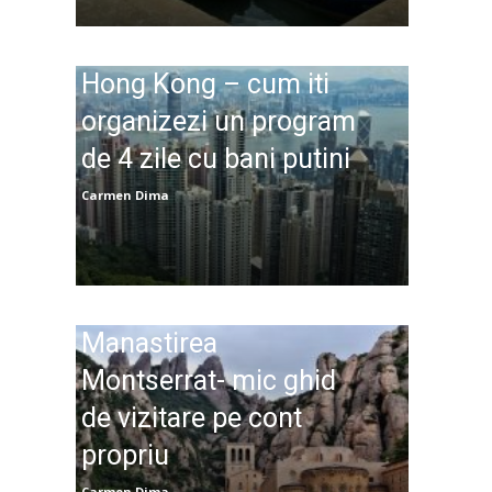
Hong Kong – cum iti
organizezi un program
de 4 zile cu bani putini
Carmen Dima
Manastirea
Montserrat- mic ghid
de vizitare pe cont
propriu
Carmen Dima