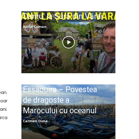
Danțu’ la Șură din Vărai
Alina Coman
Essaouira – Povestea
ean.
de dragoste a
doar
ani.
Marocului cu oceanul
irca
Carmen Dima