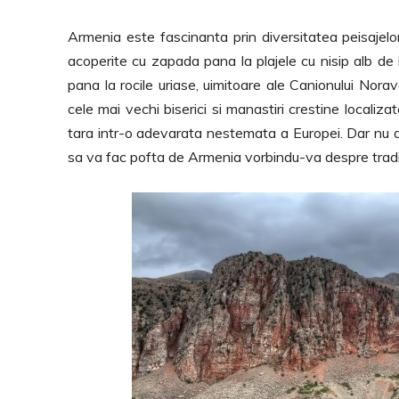
Armenia este fascinanta prin diversitatea peisajelor
acoperite cu zapada pana la plajele cu nisip alb de l
pana la rocile uriase, uimitoare ale Canionului Nor
cele mai vechi biserici si manastiri crestine locali
tara intr-o adevarata nestemata a Europei. Dar nu de
sa va fac pofta de Armenia vorbindu-va despre traditi