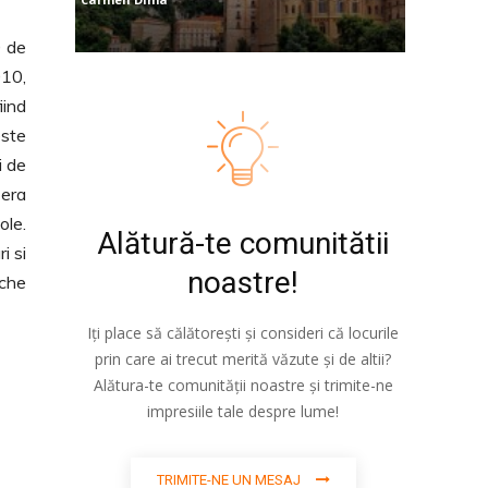
0 de
010,
iind
este
i de
 era
ole.
Alătură-te comunitătii
i si
noastre!
eche
Iți place să călătorești și consideri că locurile
prin care ai trecut merită văzute și de altii?
Alătura-te comunității noastre și trimite-ne
impresiile tale despre lume!
TRIMITE-NE UN MESAJ