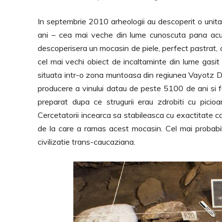
In septembrie 2010 arheologii au descoperit o uni
ani – cea mai veche din lume cunoscuta pana acum
descoperisera un mocasin de piele, perfect pastrat,
cel mai vechi obiect de incaltaminte din lume gasit
situata intr-o zona muntoasa din regiunea Vayotz Dzo
producere a vinului datau de peste 5100 de ani si fu
preparat dupa ce strugurii erau zdrobiti cu picioar
Cercetatorii incearca sa stabileasca cu exactitate ca
de la care a ramas acest mocasin. Cel mai probabil
civilizatie trans-caucaziana.