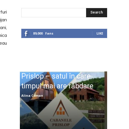
furi
Search
ijan
ani,
89,000
Fans
LIKE
mica
reau
Prislop – satul în care
timpul mai are răbdare
Alina Coman