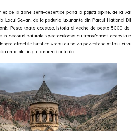
 ei: de la zone semi-desertice pana la pajisti alpine, de la var
a Lacul Sevan, de la padurile luxuriante din Parcul National Dil
avank. Peste toate acestea, istoria ei veche de peste 5000 de 
zate in decoruri naturale spectaculoase au transformat aceasta 
spre atractiile turistice vreau eu sa va povestesc astazi, ci v
a armenilor in prepararea bauturilor.