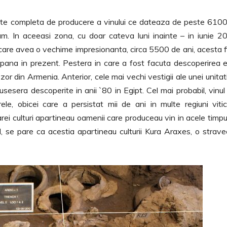
tate completa de producere a vinului ce dateaza de peste 610
. In aceeasi zona, cu doar cateva luni inainte – in iunie 2
 care avea o vechime impresionanta, circa 5500 de ani, acesta f
 pana in prezent. Pestera in care a fost facuta descoperirea 
r din Armenia. Anterior, cele mai vechi vestigii ale unei unitat
sesera descoperite in anii `80 in Egipt. Cel mai probabil, vinul
ele, obicei care a persistat mii de ani in multe regiuni vitic
rei culturi apartineau oamenii care produceau vin in acele timpur
, se pare ca acestia apartineau culturii Kura Araxes, o strav