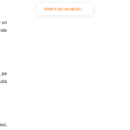
TRIMITE-NE UN MESAJ
i un
unde
, pe
Buda
sui,