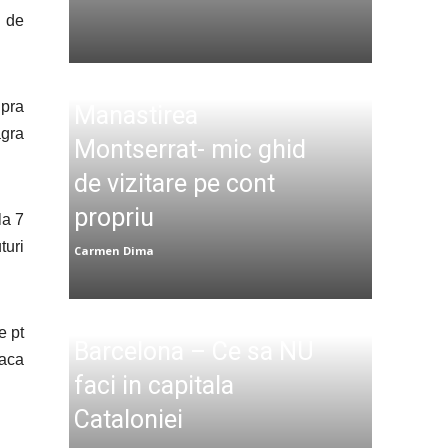
l de
upra
Manastirea
agra
Montserrat- mic ghid
de vizitare pe cont
propriu
la 7
turi
Carmen Dima
e pt
Barcelona – Ce sa NU
daca
faci in capitala
Cataloniei