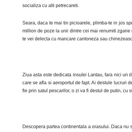
socializa cu alti petrecareti.
Seara, daca te mai tin picioarele, plimba-te in jos sp
million de poze la unii dintre cei mai renumiti zgari
te vei delecta cu mancare cantoneza sau chinezeasc
Ziua asta este dedicata insulei Lantau, fara nici un 
care se afla si aeroportul de fapt. Ai destule lucruri 
fie prin satul pescarilor, o zi va fi destul de putin, cu
Descopera partea continentala a orasului. Daca nu sta