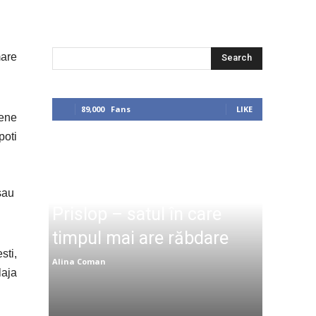
mare
Search
89,000
Fans
LIKE
iene
poti
 sau
Prislop – satul în care
timpul mai are răbdare
sti,
Alina Coman
laja