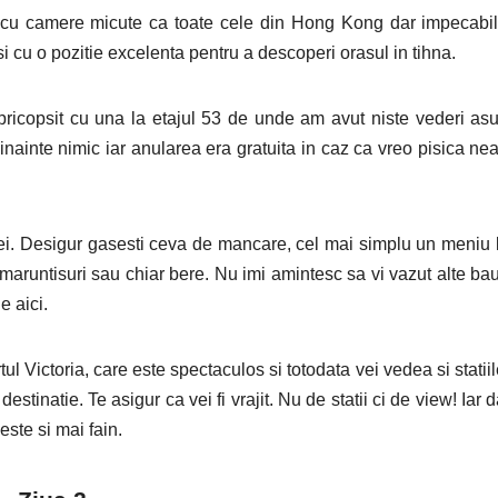
, cu camere micute ca toate cele din Hong Kong dar impecabi
 si cu o pozitie excelenta pentru a descoperi orasul in tihna.
pricopsit cu una la etajul 53 de unde am avut niste vederi as
inainte nimic iar anularea era gratuita in caz ca vreo pisica ne
nei. Desigur gasesti ceva de mancare, cel mai simplu un meniu 
maruntisuri sau chiar bere. Nu imi amintesc sa vi vazut alte bau
e aici.
l Victoria, care este spectaculos si totodata vei vedea si statiil
destinatie. Te asigur ca vei fi vrajit. Nu de statii ci de view! Iar 
este si mai fain.