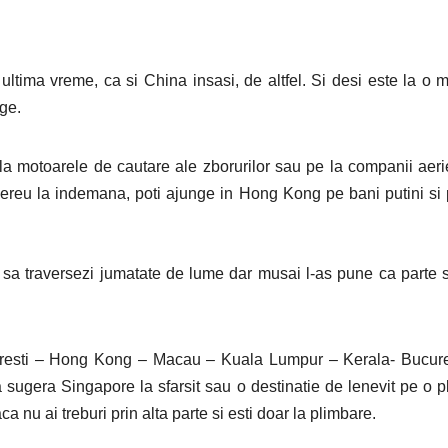
tima vreme, ca si China insasi, de altfel. Si desi este la o 
ge.
pe la motoarele de cautare ale zborurilor sau pe la companii aer
 mereu la indemana, poti ajunge in Hong Kong pe bani putini si 
sa traversezi jumatate de lume dar musai l-as pune ca parte
curesti – Hong Kong – Macau – Kuala Lumpur – Kerala- Bucure
a sugera Singapore la sfarsit sau o destinatie de lenevit pe o p
nu ai treburi prin alta parte si esti doar la plimbare.