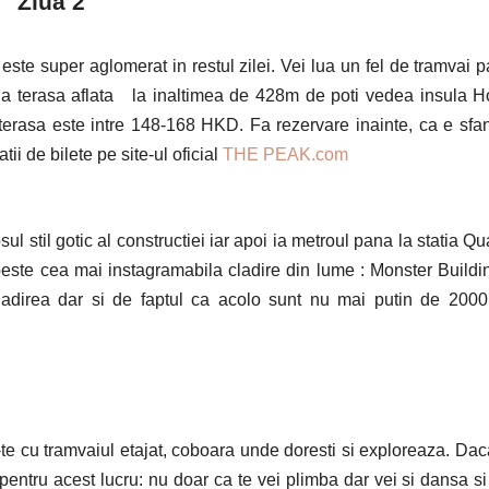
Ziua 2
este super aglomerat in restul zilei. Vei lua un fel de tramvai 
 la terasa aflata la inaltimea de 428m de poti vedea insula 
-terasa este intre 148-168 HKD. Fa rezervare inainte, ca e sfan
ii de bilete pe site-ul oficial
THE PEAK.com
sul stil gotic al constructiei iar apoi ia metroul pana la statia Qu
 peste cea mai instagramabila cladire din lume : Monster Buildi
cladirea dar si de faptul ca acolo sunt nu mai putin de 200
te cu tramvaiul etajat, coboara unde doresti si exploreaza. Dac
 pentru acest lucru: nu doar ca te vei plimba dar vei si dansa si