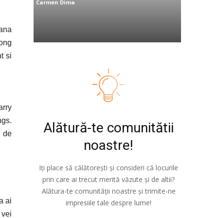
Carmen Dima
pana
Hong
t si
arry
ngs.
Alătură-te comunitătii
0 de
noastre!
Iți place să călătorești și consideri că locurile
prin care ai trecut merită văzute și de altii?
Alătura-te comunității noastre și trimite-ne
a ai
impresiile tale despre lume!
 vei