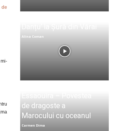
t de
Danțu’ la Șură din Vărai
Alina Coman
 mi-
Essaouira – Povestea
ntru
de dragoste a
ajma
Marocului cu oceanul
Carmen Dima