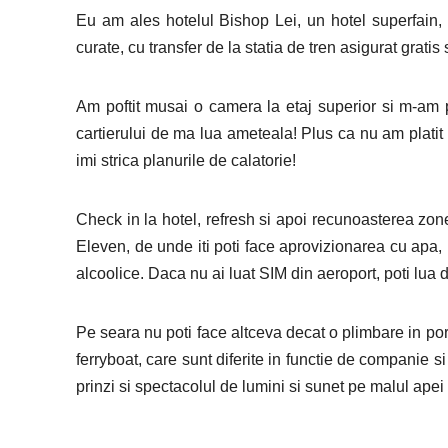
Eu am ales hotelul Bishop Lei, un hotel superfain
curate, cu transfer de la statia de tren asigurat gratis
Am poftit musai o camera la etaj superior si m-am 
cartierului de ma lua ameteala! Plus ca nu am platit 
imi strica planurile de calatorie!
Check in la hotel, refresh si apoi recunoasterea zo
Eleven, de unde iti poti face aprovizionarea cu apa, 
alcoolice. Daca nu ai luat SIM din aeroport, poti lua d
Pe seara nu poti face altceva decat o plimbare in portu
ferryboat, care sunt diferite in functie de companie si 
prinzi si spectacolul de lumini si sunet pe malul apei 