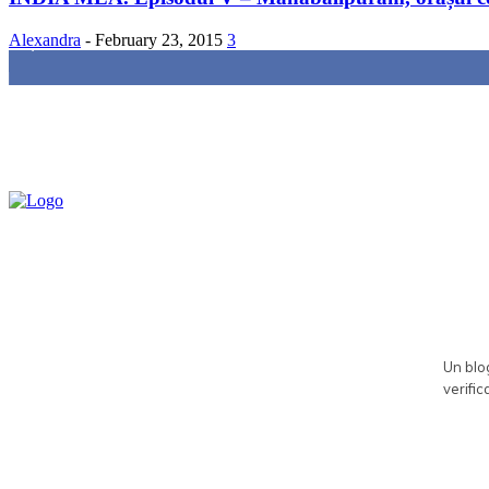
Alexandra
-
February 23, 2015
3
85,000
Fans
Un blog
verific