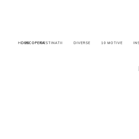
HOME
DESCOPERA
DESTINATII
DIVERSE
10 MOTIVE
IN