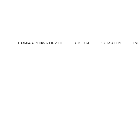
HOME
DESCOPERA
DESTINATII
DIVERSE
10 MOTIVE
IN