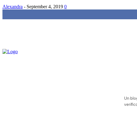
Alexandra
-
September 4, 2019
0
85,000
Fans
Un blog
verific