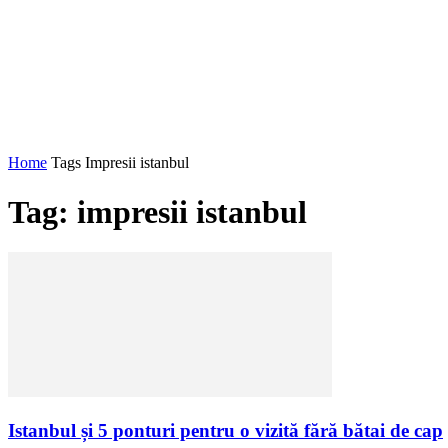
Home
Tags
Impresii istanbul
Tag: impresii istanbul
Istanbul și 5 ponturi pentru o vizită fără bătai de cap