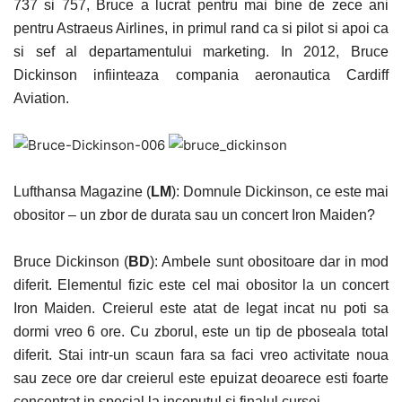
737 si 757, Bruce a lucrat pentru mai bine de zece ani
pentru Astraeus Airlines, in primul rand ca si pilot si apoi ca
si sef al departamentului marketing. In 2012, Bruce
Dickinson infiinteaza compania aeronautica Cardiff
Aviation.
Lufthansa Magazine (
LM
): Domnule Dickinson, ce este mai
obositor – un zbor de durata sau un concert Iron Maiden?
Bruce Dickinson (
BD
): Ambele sunt obositoare dar in mod
diferit. Elementul fizic este cel mai obositor la un concert
Iron Maiden. Creierul este atat de legat incat nu poti sa
dormi vreo 6 ore. Cu zborul, este un tip de pboseala total
diferit. Stai intr-un scaun fara sa faci vreo activitate noua
sau zece ore dar creierul este epuizat deoarece esti foarte
concentrat in special la inceputul si finalul cursei.