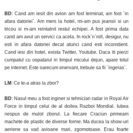
BD
: Cand am iesit din avion am fost terminat, am fost `in
afara datoriei`. Am mers la hotel, mi-am pus jeansii si un
tricou si m-am reintalnit restul echipei. A fost prima data
cand am avut un servici ca acela. In rock`n`roll, desigur, nu
esti in afara datoriei decat atunci cand esti inconstient.
Cand iesi din hotel, exista Twitter, Youtube. Daca iti pierzi
cumpatul cu ospatarul in timpul micului dejun, apare totul
pe internet. Este oarecum enervant, trebuie sa fii `ingeras`.
LM
: Ce te-a atras la zbor?
BD
: Nasul meu a fost inginer si tehnician radar in Royal Air
Force in timpul celui de al doilea Razboi Mondial. Iubea
nespus de mulot zborul. La fiecare Craciun primeam
machete de plastic de diverse forme. Ma ducea la show-uri
aeriene sa vad avioane mari, zgomotoase. Erau foarte