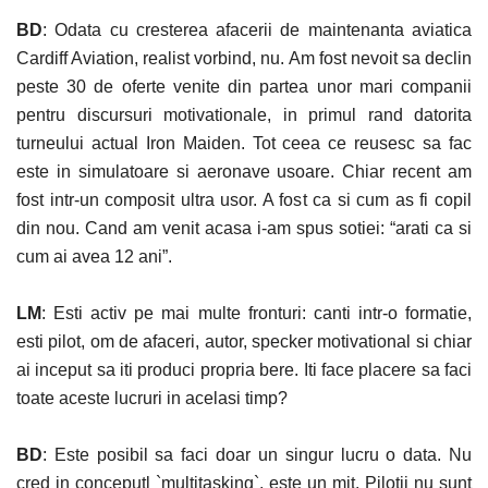
BD
: Odata cu cresterea afacerii de maintenanta aviatica
Cardiff Aviation, realist vorbind, nu. Am fost nevoit sa declin
peste 30 de oferte venite din partea unor mari companii
pentru discursuri motivationale, in primul rand datorita
turneului actual Iron Maiden. Tot ceea ce reusesc sa fac
este in simulatoare si aeronave usoare. Chiar recent am
fost intr-un composit ultra usor. A fost ca si cum as fi copil
din nou. Cand am venit acasa i-am spus sotiei: “arati ca si
cum ai avea 12 ani”.
LM
: Esti activ pe mai multe fronturi: canti intr-o formatie,
esti pilot, om de afaceri, autor, specker motivational si chiar
ai inceput sa iti produci propria bere. Iti face placere sa faci
toate aceste lucruri in acelasi timp?
BD
: Este posibil sa faci doar un singur lucru o data. Nu
cred in conceputl `multitasking`, este un mit. Pilotii nu sunt