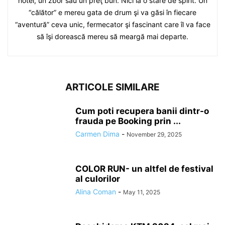
hotel, un zbor sau un preţ bun. Nici la o stare de spirit. Un
“călător” e mereu gata de drum şi va găsi în fiecare
“aventură” ceva unic, fermecator şi fascinant care îl va face
să îşi dorească mereu să meargă mai departe.
ARTICOLE SIMILARE
Cum poti recupera banii dintr-o
frauda pe Booking prin ...
Carmen Dima
-
November 29, 2025
COLOR RUN- un altfel de festival
al culorilor
Alina Coman
-
May 11, 2025