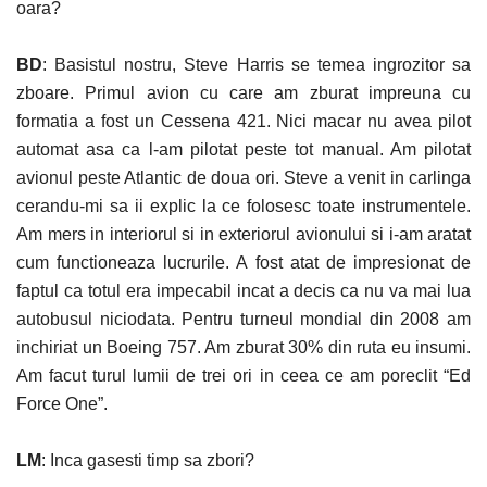
oara?
BD
: Basistul nostru, Steve Harris se temea ingrozitor sa
zboare. Primul avion cu care am zburat impreuna cu
formatia a fost un Cessena 421. Nici macar nu avea pilot
automat asa ca l-am pilotat peste tot manual. Am pilotat
avionul peste Atlantic de doua ori. Steve a venit in carlinga
cerandu-mi sa ii explic la ce folosesc toate instrumentele.
Am mers in interiorul si in exteriorul avionului si i-am aratat
cum functioneaza lucrurile. A fost atat de impresionat de
faptul ca totul era impecabil incat a decis ca nu va mai lua
autobusul niciodata. Pentru turneul mondial din 2008 am
inchiriat un Boeing 757. Am zburat 30% din ruta eu insumi.
Am facut turul lumii de trei ori in ceea ce am poreclit “Ed
Force One”.
LM
: Inca gasesti timp sa zbori?