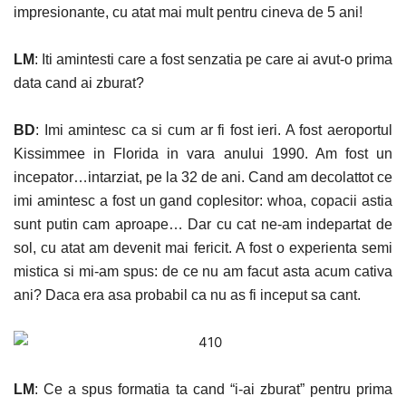
impresionante, cu atat mai mult pentru cineva de 5 ani!
LM
: Iti amintesti care a fost senzatia pe care ai avut-o prima
data cand ai zburat?
BD
: Imi amintesc ca si cum ar fi fost ieri. A fost aeroportul
Kissimmee in Florida in vara anului 1990. Am fost un
incepator…intarziat, pe la 32 de ani. Cand am decolattot ce
imi amintesc a fost un gand coplesitor: whoa, copacii astia
sunt putin cam aproape… Dar cu cat ne-am indepartat de
sol, cu atat am devenit mai fericit. A fost o experienta semi
mistica si mi-am spus: de ce nu am facut asta acum cativa
ani? Daca era asa probabil ca nu as fi inceput sa cant.
LM
: Ce a spus formatia ta cand “i-ai zburat” pentru prima