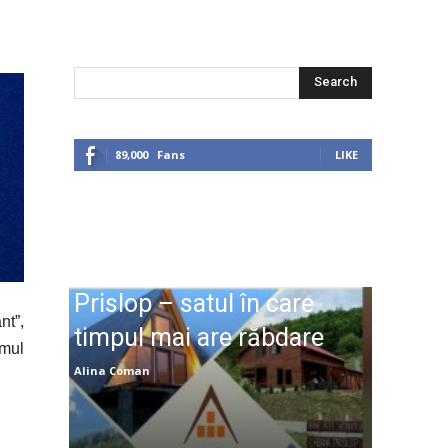
Search
89,000
Fans
LIKE
Prislop – satul în care
nt”,
timpul mai are răbdare
smul
Alina Coman