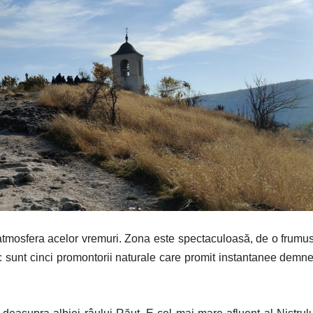
n atmosfera acelor vremuri. Zona este spectaculoasă, de o frumu
oc sunt cinci promontorii naturale care promit instantanee demn