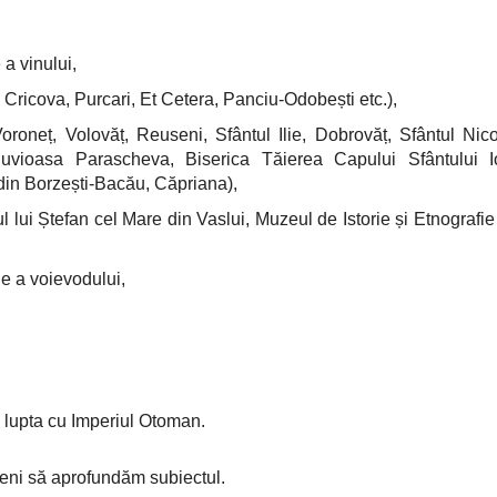
 a vinului,
i, Cricova, Purcari, Et Cetera, Panciu-Odobești etc.),
Voroneț, Volovăț, Reuseni, Sfântul Ilie, Dobrovăț, Sfântul Nic
uvioasa Parascheva, Biserica Tăierea Capului Sfântului 
din Borzești-Bacău, Căpriana),
 lui Ștefan cel Mare din Vaslui, Muzeul de Istorie și Etnografie
rie a voievodului,
în lupta cu Imperiul Otoman.
veni să aprofundăm subiectul.