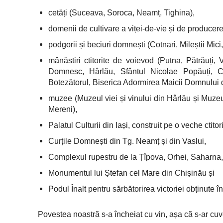
cetăți (Suceava, Soroca, Neamț, Tighina),
domenii de cultivare a viței-de-vie și de producere
podgorii și beciuri domnești (Cotnari, Mileștii Mic
mânăstiri ctitorite de voievod (Putna, Pătrăuți, 
Domnesc, Hârlău, Sfântul Nicolae Popăuți, C
Botezătorul, Biserica Adormirea Maicii Domnului 
muzee (Muzeul viei și vinului din Hârlău și Muzeul
Mereni),
Palatul Culturii din Iași, construit pe o veche ctito
Curțile Domnești din Tg. Neamț și din Vaslui,
Complexul rupestru de la Țîpova, Orhei, Saharna,
Monumentul lui Ștefan cel Mare din Chișinău și
Podul Înalt pentru sărbătorirea victoriei obținute 
Povestea noastră s-a încheiat cu vin, așa că s-ar cu