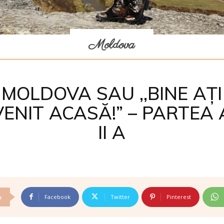
Moldova
MOLDOVA SAU ,,BINE AȚI
VENIT ACASĂ!” – PARTEA 
II A
Facebook
Twitter
Pinterest
e