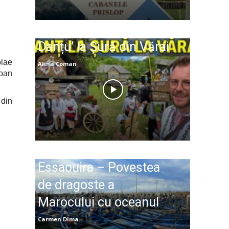
Danțu’ la Șură din Vărai
olae
Alina Coman
Ioan
 din
Essaouira – Povestea
de dragoste a
Marocului cu oceanul
Carmen Dima