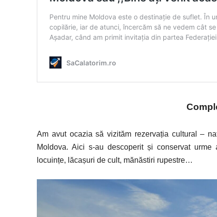
Comple
Am avut ocazia să vizităm rezervația cultural – n
Moldova. Aici s-au descoperit și conservat urme ale
locuințe, lăcașuri de cult, mănăstiri rupestre…