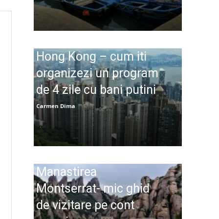
Hong Kong – cum iti
organizezi un program
de 4 zile cu bani putini
Carmen Dima
Manastirea
Montserrat- mic ghid
de vizitare pe cont