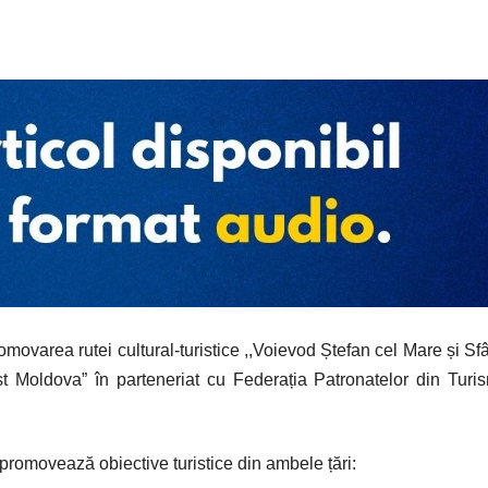
omovarea rutei cultural-turistice ,,Voievod Ștefan cel Mare și Sfâ
st Moldova” în parteneriat cu Federația Patronatelor din Turi
promovează obiective turistice din ambele țări: