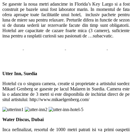
Se gaseste la noua metri adancime in Florida’s Key Largo si a fost
construit pe bazele unui fost laborator marin. In momentul de fata
ofera aproape toate facilitatile unui hotel, inclusiv pachete pentru
luna de miere sau pentru relaxare. Preturile difera in functie de sezon
si de durata sederii iar rezervarile facute din timp sunt obligatorii.
Hotelul are capacitate de cazare foarte mica (3 camere), suficiente
insa pentru a rasplatii curiosii sau pasionati de …subacvatic.
Utter Inn, Suedia
Hotelul cu o singura camera, creatie si proprietate a artistului suedez
Mikael Genberg se gaseste pe lacul Malaren in Suedia. Camera este
la o adancime de 3 metri si este disponibila de inchiriat direct de pe
situl artistului: http://www.mikaelgenberg.com/
Water Discus, Dubai
Inca nefinalizat, resortul de 1000 metri patrati isi va primi oaspetii