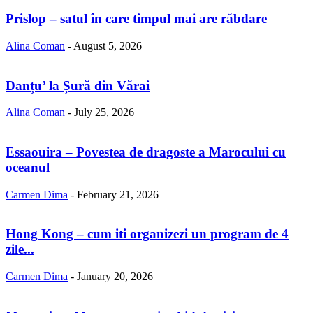
Prislop – satul în care timpul mai are răbdare
Alina Coman
-
August 5, 2026
Danțu’ la Șură din Vărai
Alina Coman
-
July 25, 2026
Essaouira – Povestea de dragoste a Marocului cu
oceanul
Carmen Dima
-
February 21, 2026
Hong Kong – cum iti organizezi un program de 4
zile...
Carmen Dima
-
January 20, 2026