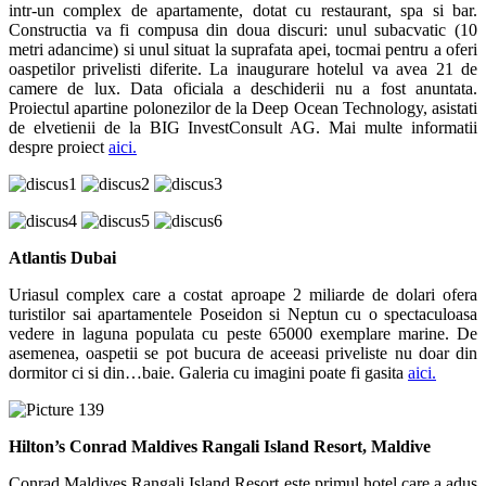
intr-un complex de apartamente, dotat cu restaurant, spa si bar.
Constructia va fi compusa din doua discuri: unul subacvatic (10
metri adancime) si unul situat la suprafata apei, tocmai pentru a oferi
oaspetilor privelisti diferite. La inaugurare hotelul va avea 21 de
camere de lux. Data oficiala a deschiderii nu a fost anuntata.
Proiectul apartine polonezilor de la Deep Ocean Technology, asistati
de elvetienii de la BIG InvestConsult AG. Mai multe informatii
despre proiect
aici.
Atlantis Dubai
Uriasul complex care a costat aproape 2 miliarde de dolari ofera
turistilor sai apartamentele Poseidon si Neptun cu o spectaculoasa
vedere in laguna populata cu peste 65000 exemplare marine. De
asemenea, oaspetii se pot bucura de aceeasi priveliste nu doar din
dormitor ci si din…baie. Galeria cu imagini poate fi gasita
aici.
Hilton’s Conrad Maldives Rangali Island Resort, Maldive
Conrad Maldives Rangali Island Resort este primul hotel care a adus