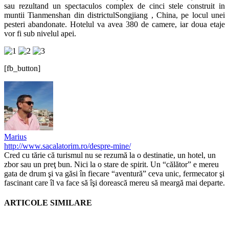
sau rezultand un spectaculos complex de cinci stele construit in
muntii Tianmenshan din districtulSongjiang , China, pe locul unei
pesteri abandonate. Hotelul va avea 380 de camere, iar doua etaje
vor fi sub nivelul apei.
[fb_button]
Marius
http://www.sacalatorim.ro/despre-mine/
Cred cu tărie că turismul nu se rezumă la o destinatie, un hotel, un
zbor sau un preţ bun. Nici la o stare de spirit. Un “călător” e mereu
gata de drum şi va găsi în fiecare “aventură” ceva unic, fermecator şi
fascinant care îl va face să îşi dorească mereu să meargă mai departe.
ARTICOLE SIMILARE