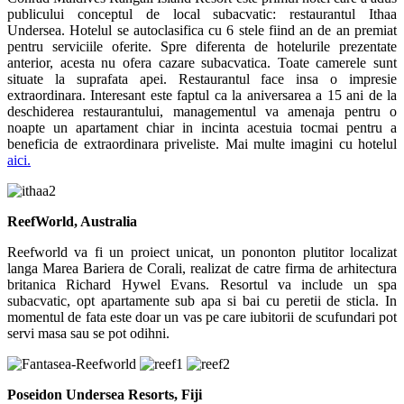
publicului conceptul de local subacvatic: restaurantul Ithaa
Undersea. Hotelul se autoclasifica cu 6 stele fiind an de an premiat
pentru serviciile oferite. Spre diferenta de hotelurile prezentate
anterior, acesta nu ofera cazare subacvatica. Toate camerele sunt
situate la suprafata apei. Restaurantul face insa o impresie
extraordinara. Interesant este faptul ca la aniversarea a 15 ani de la
deschiderea restaurantului, managementul va amenaja pentru o
noapte un apartament chiar in incinta acestuia tocmai pentru a
beneficia de extraordinara priveliste. Mai multe imagini cu hotelul
aici.
ReefWorld, Australia
Reefworld va fi un proiect unicat, un pononton plutitor localizat
langa Marea Bariera de Corali, realizat de catre firma de arhitectura
britanica Richard Hywel Evans. Resortul va include un spa
subacvatic, opt apartamente sub apa si bai cu peretii de sticla. In
momentul de fata este doar un vas pe care iubitorii de scufundari pot
servi masa sau se pot odihni.
Poseidon Undersea Resorts, Fiji