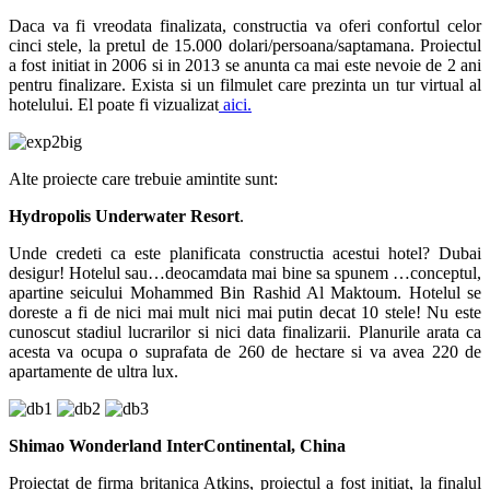
Daca va fi vreodata finalizata, constructia va oferi confortul celor
cinci stele, la pretul de 15.000 dolari/persoana/saptamana. Proiectul
a fost initiat in 2006 si in 2013 se anunta ca mai este nevoie de 2 ani
pentru finalizare. Exista si un filmulet care prezinta un tur virtual al
hotelului. El poate fi vizualizat
aici.
Alte proiecte care trebuie amintite sunt:
Hydropolis Underwater Resort
.
Unde credeti ca este planificata constructia acestui hotel? Dubai
desigur! Hotelul sau…deocamdata mai bine sa spunem …conceptul,
apartine seicului Mohammed Bin Rashid Al Maktoum. Hotelul se
doreste a fi de nici mai mult nici mai putin decat 10 stele! Nu este
cunoscut stadiul lucrarilor si nici data finalizarii. Planurile arata ca
acesta va ocupa o suprafata de 260 de hectare si va avea 220 de
apartamente de ultra lux.
Shimao Wonderland InterContinental, China
Proiectat de firma britanica Atkins, proiectul a fost initiat, la finalul