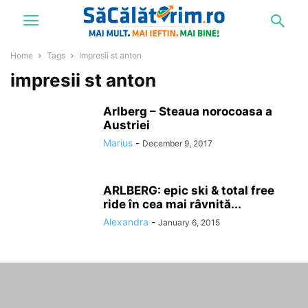
Home
Tags
Impresii st anton
impresii st anton
Arlberg – Steaua norocoasa a
Austriei
Marius
-
December 9, 2017
ARLBERG: epic ski & total free
ride în cea mai râvnită...
Alexandra
-
January 6, 2015