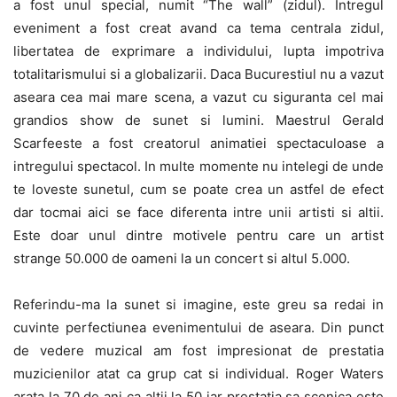
a fost unul special, numit “The wall” (zidul). Intregul
eveniment a fost creat avand ca tema centrala zidul,
libertatea de exprimare a individului, lupta impotriva
totalitarismului si a globalizarii. Daca Bucurestiul nu a vazut
aseara cea mai mare scena, a vazut cu siguranta cel mai
grandios show de sunet si lumini. Maestrul Gerald
Scarfeeste a fost creatorul animatiei spectaculoase a
intregului spectacol. In multe momente nu intelegi de unde
te loveste sunetul, cum se poate crea un astfel de efect
dar tocmai aici se face diferenta intre unii artisti si altii.
Este doar unul dintre motivele pentru care un artist
strange 50.000 de oameni la un concert si altul 5.000.
Referindu-ma la sunet si imagine, este greu sa redai in
cuvinte perfectiunea evenimentului de aseara. Din punct
de vedere muzical am fost impresionat de prestatia
muzicienilor atat ca grup cat si individual. Roger Waters
arata la 70 de ani ca altii la 50 iar prestatia sa scenica este