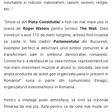
inevitabile si ridicole: nationalism, rasism, sexism, religie,
etc…”
“Show-ul din
Piata Constitutiei
a fost cel mai mare pus in
scena de
Roger Waters
pentru turneul
The Wall
. Zidul
construit a avut 173 de metri lungime, artistul find incantat
sa cante in fata cladirii
Parlamentului
din Bucuresti,
exemplul perfect al deturnarii unui simbol comunist si al
transformarii sale in simbolul democratiei romanesti.
Concertul s-a desfasurat cu casa inchisa, reprezentand cel
mai mare eveniment muzical al anului si, totodata, cea mai
ampla productie de acest gen organizata pana in prezent in
Romania!” suna o parte din comunicatul Emagic,
organizatorul evenimentului in Romania.
Pentru a intelege putin atmosfera, va invit sa vizionati
filmarea de mai jos. Asta pentru ca de cele mai multe ori