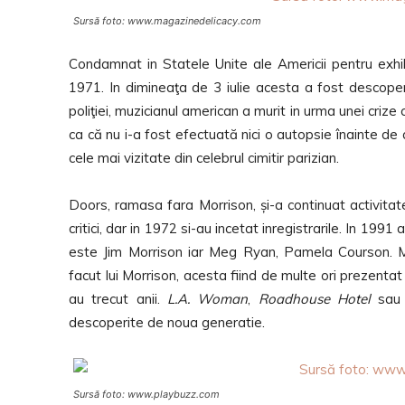
Sursă foto: www.magazinedelicacy.com
Condamnat in Statele Unite ale Americii pentru exhibi
1971. In dimineaţa de 3 iulie acesta a fost descoperi
poliţiei, muzicianul american a murit in urma unei crize
ca că nu i-a fost efectuată nici o autopsie înainte de 
cele mai vizitate din celebrul cimitir parizian.
Doors, ramasa fara Morrison, și-a continuat activit
critici, dar in 1972 si-au incetat inregistrarile. In 199
este Jim Morrison iar Meg Ryan, Pamela Courson. Me
facut lui Morrison, acesta fiind de multe ori prezentat
au trecut anii.
L.A. Woman
,
Roadhouse Hotel
sa
descoperite de noua generatie.
Sursă foto: www.playbuzz.com