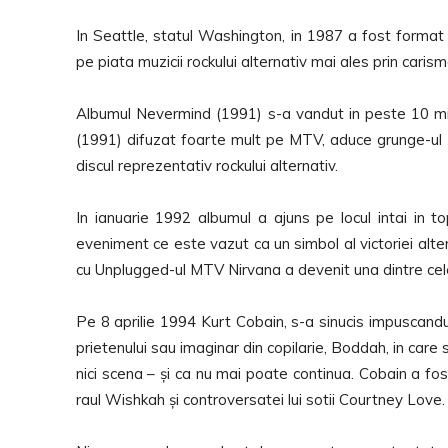
In Seattle, statul Washington, in 1987 a fost format
pe piata muzicii rockului alternativ mai ales prin carism
Albumul Nevermind (1991) s-a vandut in peste 10 mil
(1991) difuzat foarte mult pe MTV, aduce grunge-ul și
discul reprezentativ rockului alternativ.
In ianuarie 1992 albumul a ajuns pe locul intai in to
eveniment ce este vazut ca un simbol al victoriei alte
cu Unplugged-ul MTV Nirvana a devenit una dintre cele 
Pe 8 aprilie 1994 Kurt Cobain, s-a sinucis impuscandu
prietenului sau imaginar din copilarie, Boddah, in care 
nici scena – și ca nu mai poate continua. Cobain a fost
raul Wishkah și controversatei lui sotii Courtney Love.