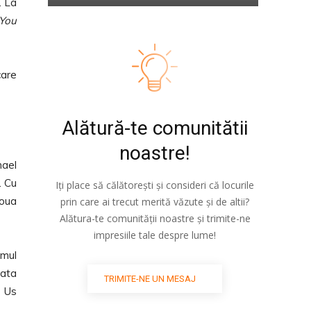
. La
You
care
Alătură-te comunitătii
noastre!
hael
. Cu
Iți place să călătorești și consideri că locurile
Noua
prin care ai trecut merită văzute și de altii?
Alătura-te comunității noastre și trimite-ne
impresiile tale despre lume!
umul
data
TRIMITE-NE UN MESAJ
r Us