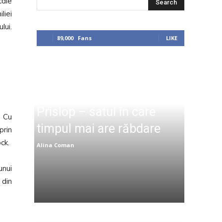
cale
Search
liei
lui.
89,000
Fans
LIKE
Prislop – satul în care
. Cu
timpul mai are răbdare
prin
ck.
Alina Coman
unui
 din