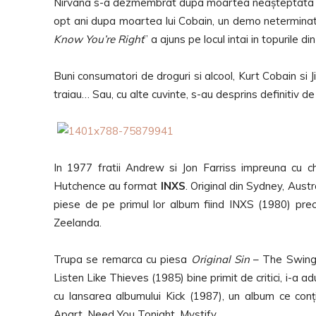
Nirvana s-a dezmembrat dupa moartea neașteptata a l
opt ani dupa moartea lui Cobain, un demo neterminat pe
Know You’re Right
” a ajuns pe locul intai in topurile d
Buni consumatori de droguri si alcool, Kurt Cobain si 
traiau… Sau, cu alte cuvinte, s-au desprins definitiv d
In 1977 fratii Andrew si Jon Farriss impreuna cu chi
Hutchence au format
INXS
. Original din Sydney, Aust
piese de pe primul lor album fiind INXS (1980) pre
Zeelanda.
Trupa se remarca cu piesa
Original Sin
– The Swing (
Listen Like Thieves (1985) bine primit de critici, i-a a
cu lansarea albumului Kick (1987), un album ce conț
Apart, Need You Tonight, Mystify.