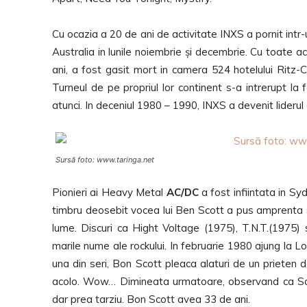
Cu ocazia a 20 de ani de activitate INXS a pornit intr
Australia in lunile noiembrie și decembrie. Cu toate 
ani, a fost gasit mort in camera 524 hotelului Ritz-C
Turneul de pe propriul lor continent s-a intrerupt la
atunci. In deceniul 1980 – 1990, INXS a devenit liderul
Sursă foto: www.taringa.net
Pionieri ai Heavy Metal
AC/DC
a fost infiintata in Sy
timbru deosebit vocea lui Ben Scott a pus amprenta so
lume. Discuri ca Hight Voltage (1975), T.N.T.(1975)
marile nume ale rockului. In februarie 1980 ajung la Lon
una din seri, Bon Scott pleaca alaturi de un prieten d
acolo. Wow… Dimineata urmatoare, observand ca Scott 
dar prea tarziu. Bon Scott avea 33 de ani.