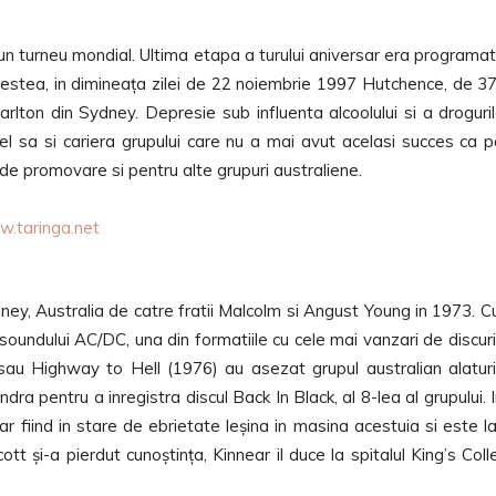
-un turneu mondial. Ultima etapa a turului aniversar era programat
acestea, in dimineața zilei de 22 noiembrie 1997 Hutchence, de 3
arlton din Sydney. Depresie sub influenta alcoolului si a droguri
 fel sa si cariera grupului care nu a mai avut acelasi succes ca 
 de promovare si pentru alte grupuri australiene.
dney, Australia de catre fratii Malcolm si Angust Young in 1973. C
undului AC/DC, una din formatiile cu cele mai vanzari de discuri
 sau Highway to Hell (1976) au asezat grupul australian alatur
dra pentru a inregistra discul Back In Black, al 8-lea al grupului. I
ar fiind in stare de ebrietate leșina in masina acestuia si este l
și-a pierdut cunoștința, Kinnear il duce la spitalul King’s Coll