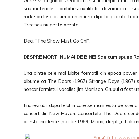
Oare? V-ati gandit vreodata ce se intampla atunci cand
sau materiale … ambitii si rivalitati… dezamagiri … 
rock sau lasa in urma amintirea clipelor placute tr
Trec sau nu peste acesta.
Deci, “The Show Must Go On!”.
DESPRE MORTI NUMAI DE BINE! Sau cum spune 
Una dintre cele mai iubite formatii din epoca power f
albume ca The Doors (1967) Strange Days (1967) sau
nonconformistul vocalist Jim Morrison. Grupul a fost un
Imprevizibil dupa felul in care se manifesta pe scena d
concert din New Haven. Concertele The Doors conducea
aceste incidente (martie 1969, Miami) drept „o halucin