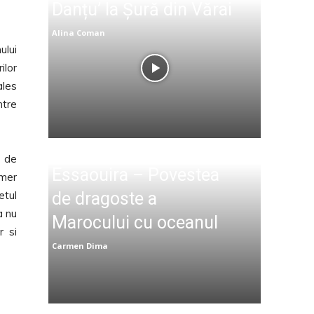
Danțu’ la Șură din Vărai
Alina Coman
ului
ilor
ales
ntre
e de
Essaouira – Povestea
lmer
etul
de dragoste a
a nu
Marocului cu oceanul
r si
Carmen Dima