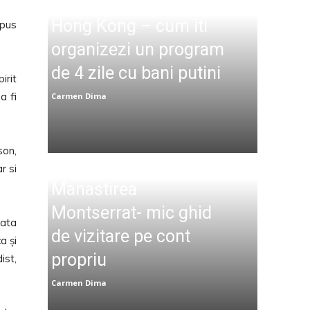
Hong Kong – cum iti
mpus
organizezi un program
de 4 zile cu bani putini
irit
a fi
Carmen Dima
son,
r si
Manastirea
Montserrat- mic ghid
sata
de vizitare pe cont
a și
propriu
ist,
Carmen Dima