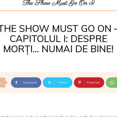
The Show Must Go On I
THE SHOW MUST GO ON 
CAPITOLUL I: DESPRE
MORȚI… NUMAI DE BINE!
Facebook
Twitter
Pinterest
e