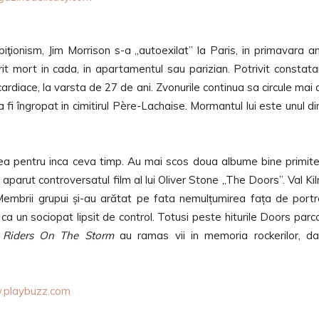
ţionism, Jim Morrison s-a „autoexilat” la Paris, in primavara an
t mort in cada, in apartamentul sau parizian. Potrivit constatar
 cardiace, la varsta de 27 de ani. Zvonurile continua sa circule mai 
a fi îngropat in cimitirul Père-Lachaise. Mormantul lui este unul di
atea pentru inca ceva timp. Au mai scos doua albume bine primit
1 a aparut controversatul film al lui Oliver Stone „The Doors”. Val Ki
mbrii grupui și-au arătat pe fata nemulțumirea fața de portr
 ca un sociopat lipsit de control. Totusi peste hiturile Doors parc
u
Riders On The Storm
au ramas vii in memoria rockerilor, da