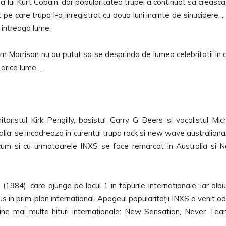
ui Kurt Cobain, dar popularitatea trupei a continuat sa creasca
 care trupa l-a inregistrat cu doua luni inainte de sinucidere, „
in intreaga lume.
Jim Morrison nu au putut sa se desprinda de lumea celebritatii in 
e orice lume…
taristul Kirk Pengilly, basistul Garry G Beers si vocalistul Mic
ralia, se incadreaza in curentul trupa rock si new wave australiana
cum si cu urmatoarele INXS se face remarcat in Australia si 
1984), care ajunge pe locul 1 in topurile internationale, iar alb
dus in prim-plan internațional. Apogeul popularitații INXS a venit o
ine mai multe hituri internaționale: New Sensation, Never Tea