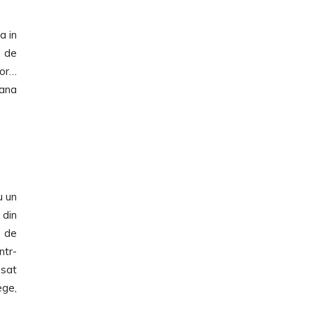
a in
7 de
lor…
pana
u un
 din
i de
ntr-
asat
ege,