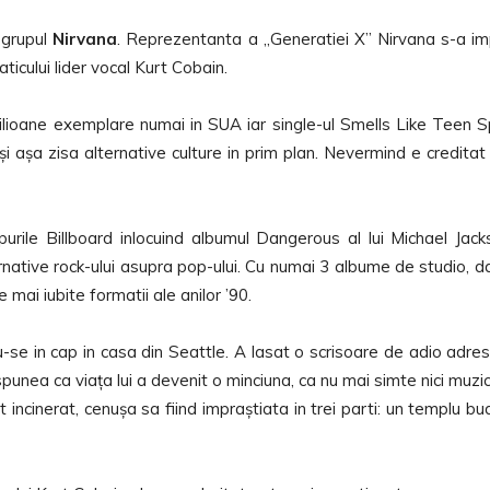
 grupul
Nirvana
. Reprezentanta a „Generatiei X” Nirvana s-a i
aticului lider vocal Kurt Cobain.
ioane exemplare numai in SUA iar single-ul Smells Like Teen Sp
 așa zisa alternative culture in prim plan. Nevermind e creditat 
purile Billboard inlocuind albumul Dangerous al lui Michael Jack
rnative rock-ului asupra pop-ului. Cu numai 3 albume de studio, da
mai iubite formatii ale anilor ’90.
-se in cap in casa din Seattle. A lasat o scrisoare de adio adre
spunea ca viața lui a devenit o minciuna, ca nu mai simte nici muzic
 incinerat, cenușa sa fiind impraștiata in trei parti: un templu bud