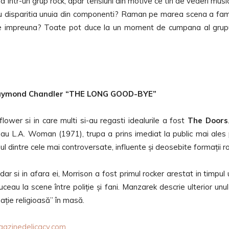
 intr-un grup rock, apar tensiuni din motive ce tin de vederi musi
sau disparitia unuia din componenti? Raman pe marea scena a fami
aite impreuna? Toate pot duce la un moment de cumpana al grupu
Raymond Chandler “THE LONG GOOD-BYE”
lower si in care multi si-au regasti idealurile a fost
The Doors
 L.A. Woman (1971), trupa a prins imediat la public mai ales 
ul dintre cele mai controversate, influente și deosebite formații ro
ar si in afara ei, Morrison a fost primul rocker arestat in timpul 
u la scene între poliție și fani. Manzarek descrie ulterior unul
ație religioasă” în masă.