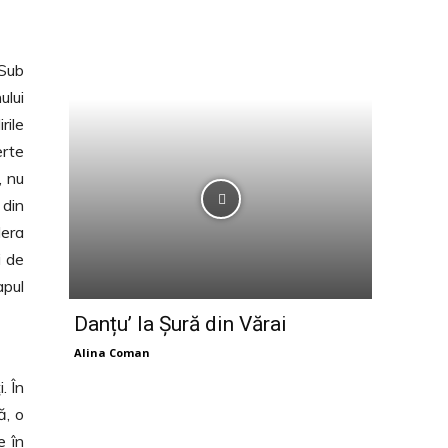
 Sub
ului
rile
erte
, nu
 din
dera
i de
apul
Danțu’ la Șură din Vărai
Alina Coman
. În
ă, o
e în