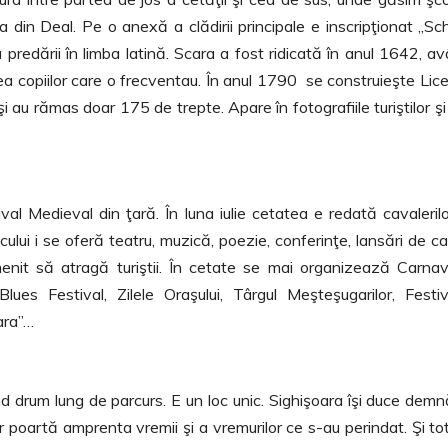
ca din Deal. Pe o anexă a clădirii principale e inscripţionat ,,Sc
predării în limba latină. Scara a fost ridicată în anul 1642, a
a copiilor care o frecventau. În anul 1790 se construieşte Liceu
şi au rămas doar 175 de trepte. Apare în fotografiile turiştilor ş
l Medieval din ţară. În luna iulie cetatea e redată cavalerilo
ului i se oferă teatru, muzică, poezie, conferinţe, lansări de ca
enit să atragă turiştii. În cetate se mai organizează Carnav
 Blues Festival, Zilele Oraşului, Târgul Meşteşugarilor, Festiv
ara”…
 drum lung de parcurs. E un loc unic. Sighişoara îşi duce demn
r poartă amprenta vremii şi a vremurilor ce s-au perindat. Şi tot