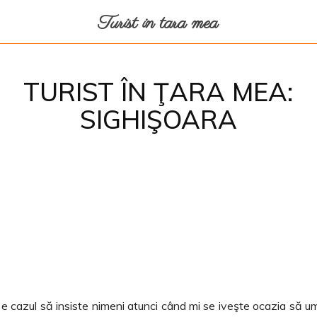
Turist in tara mea
TURIST ÎN ŢARA MEA:
SIGHIŞOARA
Facebook
Twitter
Pinterest
Wh
u e cazul să insiste nimeni atunci când mi se iveşte ocazia să u