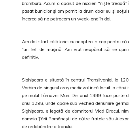
brambura. Acum a aparut de nicaieri “nişte treabă” 
pasat bunicilor şi am pornit la drum doar eu şi soţ
încerca să ne petrecem un week-end în doi.
Am dat start călătoriei cu noaptea-n cap pentru că 
“un fel” de maşină. Am vrut neapărat să ne oprim
definitiv.
Sighişoara e situată în centrul Transilvaniei, la 12
Vorbim de singurul oraş medieval încă locuit, a cărui is
pe malul Târnavei Mari. Din anul 1999 face parte
anul 1298, unde apare sub vechea denumire german
Sighişoara, e legată de domnitorul Vlad Dracul, nim
domnia Ţării Româneşti de către fratele său Alexand
de redobândire a tronului.