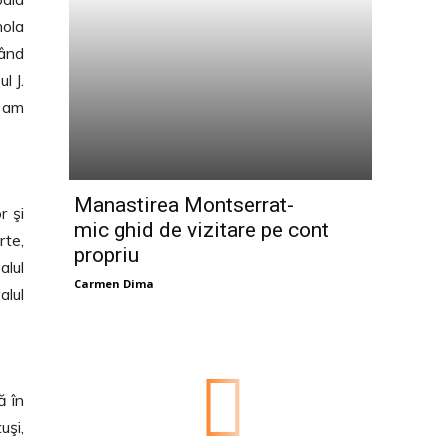
hola
vând
l J.
i am
Manastirea Montserrat-
r şi
mic ghid de vizitare pe cont
rte,
propriu
alul
Carmen Dima
alul
ă în
uşi,