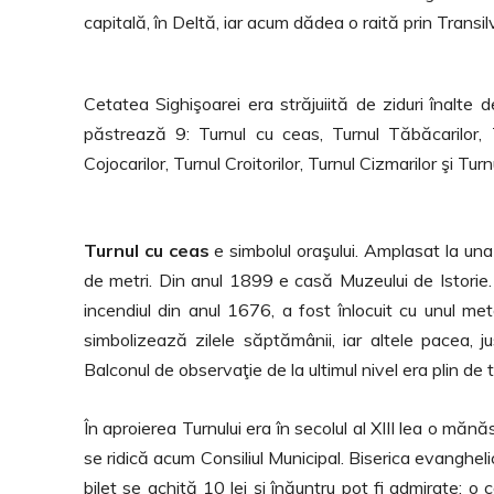
capitală, în Deltă, iar acum dădea o raită prin Trans
Cetatea Sighişoarei era străjuiită de ziduri înalt
păstrează 9: Turnul cu ceas, Turnul Tăbăcarilor, Tu
Cojocarilor, Turnul Croitorilor, Turnul Cizmarilor şi Tur
Turnul cu ceas
e simbolul oraşului. Amplasat la una 
de metri. Din anul 1899 e casă Muzeului de Istorie.
incendiul din anul 1676, a fost înlocuit cu unul meta
simbolizează zilele săptămânii, iar altele pacea, ju
Balconul de observaţie de la ultimul nivel era plin de t
În aproierea Turnului era în secolul al XIII lea o măn
se ridică acum Consiliul Municipal. Biserica evanghel
bilet se achită 10 lei şi înăuntru pot fi admirate: o 