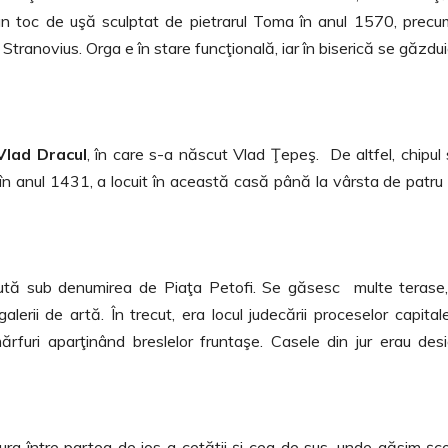
un toc de uşă sculptat de pietrarul Toma în anul 1570, precu
Stranovius. Orga e în stare funcţională, iar în biserică se găzdu
Vlad Dracul
, în care s-a născut Vlad Ţepeş. De altfel, chipul
în anul 1431, a locuit în această casă până la vârsta de patru 
oscută sub denumirea de Piaţa Petofi. Se găsesc multe terase
lerii de artă. În trecut, era locul judecării proceselor capitale
mărfuri aparţinând breslelor fruntaşe. Casele din jur erau desi
ra între partea de jos a cetăţii şi cea de sus, unde găsim şc