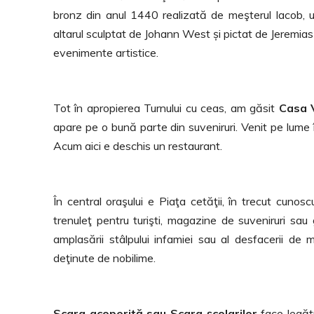
bronz din anul 1440 realizată de meşterul Iacob, 
altarul sculptat de Johann West și pictat de Jeremias 
evenimente artistice.
Tot în apropierea Turnului cu ceas, am găsit
Casa 
apare pe o bună parte din suveniruri. Venit pe lume 
Acum aici e deschis un restaurant.
În central oraşului e Piaţa cetăţii, în trecut cun
trenuleţ pentru turişti, magazine de suveniruri sau ga
amplasării stâlpului infamiei sau al desfacerii de 
deţinute de nobilime.
Scara acoperită sau Scara școlarilor
face legătu