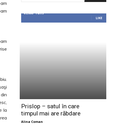
i-am
team
89,000
Fans
LIKE
veam
rise
biu.
saşi
 din
esc,
Prislop – satul în care
e la
timpul mai are răbdare
area
Alina Coman