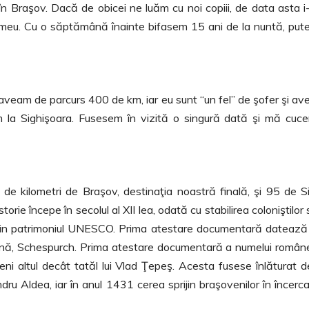
în Braşov. Dacă de obicei ne luăm cu noi copiii, de data asta 
ul meu. Cu o săptămână înainte bifasem 15 ani de la nuntă, pu
aveam de parcurs 400 de km, iar eu sunt “un fel” de şofer şi a
 la Sighişoara. Fusesem în vizită o singură dată şi mă cuce
0 de kilometri de Braşov, destinaţia noastră finală, şi 95 de Si
torie începe în secolul al XII lea, odată cu stabilirea coloniştilor 
 din patrimoniul UNESCO. Prima atestare documentară datează
ă, Schespurch. Prima atestare documentară a numelui român
eni altul decât tatăl lui Vlad Ţepeş. Acesta fusese înlăturat d
ru Aldea, iar în anul 1431 cerea sprijin braşovenilor în încerc