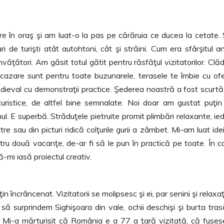
are în oraş şi am luat-o la pas pe cărăruia ce ducea la cetate.
i de turişti atât autohtoni, cât şi străini. Cum era sfârşitul an
nvăţători. Am găsit totul gătit pentru răsfăţul vizitatorilor. Clădi
de cazare sunt pentru toate buzunarele, terasele te îmbie cu of
 medieval cu demonstraţii practice. Şederea noastră a fost scurtă
uristice, de altfel bine semnalate. Noi doar am gustat puţin
ul. E superbă. Străduţele pietruite promit plimbări relaxante, ie
stre sau din picturi ridică colţurile gurii a zâmbet. Mi-am luat ide
tru două vacanţe, de-ar fi să le pun în practică pe toate. În c
ă-mi iasă proiectul creativ.
 încrâncenat. Vizitatorii se molipsesc şi ei, par senini şi relaxaţi
 surprindem Sighişoara din vale, ochii deschişi şi burta tras
 Mi-a mărturisit că România e a 77 a ţară vizitată, că fuses