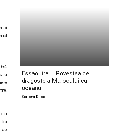
 mai
rnul
a 64
Essaouira – Povestea de
s la
dragoste a Marocului cu
nele
oceanul
tre.
Carmen Dima
teia
ntru
ă de