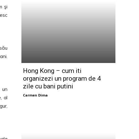
m şi
iesc
 său
ani.
Hong Kong – cum iti
organizezi un program de 4
zile cu bani putini
, un
Carmen Dima
, al
gur,
oala