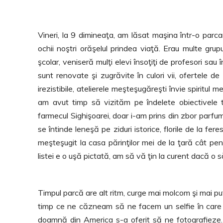
Vineri, la 9 dimineaţa, am lăsat maşina într-o parc
ochii noştri orăşelul prindea viaţă. Erau multe grupur
şcolar, veniseră mulţi elevi însoţiţi de profesori sau î
sunt renovate şi zugrăvite în culori vii, ofertele 
irezistibile, atelierele meşteşugăreşti învie spiritul
am avut timp să vizităm pe îndelete obiectivele t
farmecul Sighişoarei, doar i-am prins din zbor parfum
se întinde leneşă pe ziduri istorice, florile de la fere
meşteşugit la casa părinţilor mei de la ţară cât pen
listei e o uşă pictată, am să vă ţin la curent dacă o s
Timpul parcă are alt ritm, curge mai molcom şi mai puţin
timp ce ne căzneam să ne facem un selfie în care să
doamnă din America s-a oferit să ne fotografieze.