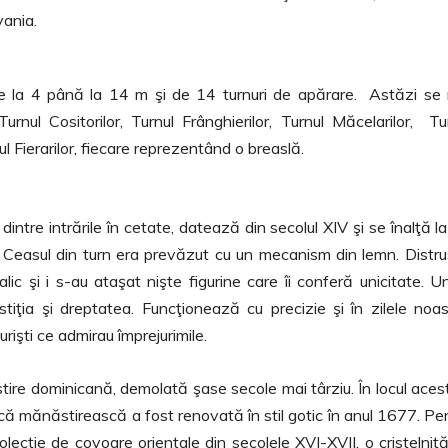
ilvania.
e de la 4 până la 14 m şi de 14 turnuri de apărare. Astăzi se
rnul Cositorilor, Turnul Frânghierilor, Turnul Măcelarilor, Tu
nul Fierarilor, fiecare reprezentând o breaslă.
dintre intrările în cetate, datează din secolul XIV şi se înalţă l
 Ceasul din turn era prevăzut cu un mecanism din lemn. Distru
lic şi i s-au ataşat nişte figurine care îi conferă unicitate. U
stiţia şi dreptatea. Funcţionează cu precizie şi în zilele noas
urişti ce admirau împrejurimile.
ăstire dominicană, demolată şase secole mai târziu. În locul aces
ică mănăstirească a fost renovată în stil gotic în anul 1677. Pe
colecţie de covoare orientale din secolele XVI-XVII, o cristelniţ