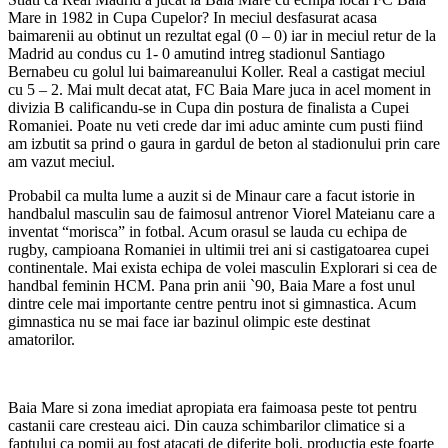
Mare in 1982 in Cupa Cupelor? In meciul desfasurat acasa
baimarenii au obtinut un rezultat egal (0 – 0) iar in meciul retur de la
Madrid au condus cu 1- 0 amutind intreg stadionul Santiago
Bernabeu cu golul lui baimareanului Koller. Real a castigat meciul
cu 5 – 2. Mai mult decat atat, FC Baia Mare juca in acel moment in
divizia B calificandu-se in Cupa din postura de finalista a Cupei
Romaniei. Poate nu veti crede dar imi aduc aminte cum pusti fiind
am izbutit sa prind o gaura in gardul de beton al stadionului prin care
am vazut meciul.
Probabil ca multa lume a auzit si de Minaur care a facut istorie in
handbalul masculin sau de faimosul antrenor Viorel Mateianu care a
inventat “morisca” in fotbal. Acum orasul se lauda cu echipa de
rugby, campioana Romaniei in ultimii trei ani si castigatoarea cupei
continentale. Mai exista echipa de volei masculin Explorari si cea de
handbal feminin HCM. Pana prin anii `90, Baia Mare a fost unul
dintre cele mai importante centre pentru inot si gimnastica. Acum
gimnastica nu se mai face iar bazinul olimpic este destinat
amatorilor.
Baia Mare si zona imediat apropiata era faimoasa peste tot pentru
castanii care cresteau aici. Din cauza schimbarilor climatice si a
faptului ca pomii au fost atacati de diferite boli, productia este foarte