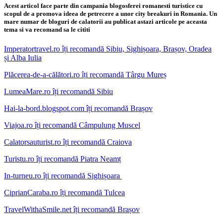
Acest articol face parte din campania blogosferei romanesti turistice cu
scopul de a promova ideea de petrecere a unor city breakuri in Romania. Un
mare numar de bloguri de calatorii au publicat astazi articole pe aceasta
tema si va recomand sa le cititi
Imperatortravel.ro îți recomandă Sibiu, Sighișoara, Brașov, Oradea
și Alba Iulia
Plăcerea-de-a-călători.ro îți recomandă Târgu Mureș
LumeaMare.ro îți recomandă Sibiu
Hai-la-bord.blogspot.com îți recomandă Brașov
Viajoa.ro îți recomandă Câmpulung Muscel
Calatorsauturist.ro îți recomandă Craiova
Turistu.ro îți recomandă Piatra Neamț
In-turneu.ro îți recomandă Sighișoara
CiprianCaraba.ro îți recomandă Tulcea
TravelWithaSmile.net îți recomandă Brașov