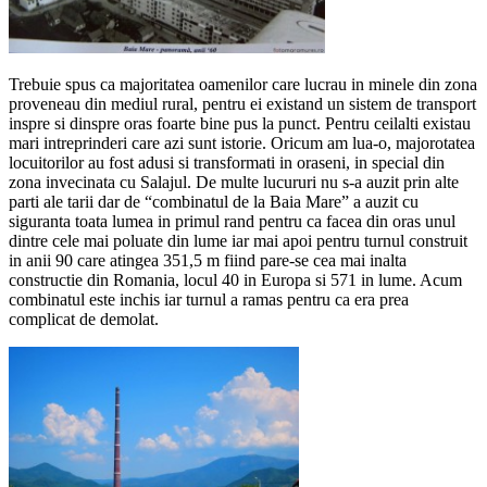
Trebuie spus ca majoritatea oamenilor care lucrau in minele din zona
proveneau din mediul rural, pentru ei existand un sistem de transport
inspre si dinspre oras foarte bine pus la punct. Pentru ceilalti existau
mari intreprinderi care azi sunt istorie. Oricum am lua-o, majorotatea
locuitorilor au fost adusi si transformati in oraseni, in special din
zona invecinata cu Salajul. De multe lucururi nu s-a auzit prin alte
parti ale tarii dar de “combinatul de la Baia Mare” a auzit cu
siguranta toata lumea in primul rand pentru ca facea din oras unul
dintre cele mai poluate din lume iar mai apoi pentru turnul construit
in anii 90 care atingea 351,5 m fiind pare-se cea mai inalta
constructie din Romania, locul 40 in Europa si 571 in lume. Acum
combinatul este inchis iar turnul a ramas pentru ca era prea
complicat de demolat.