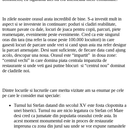
In zilele noastre orasul arata incredibil de bine. S-a investit mult in
aspect si se investeste in continuare: poduri si cladiri reabilitate,
trotuare pavate cu dale, locuri de joaca pentru copii, parcuri, piete
reamenajate, evenimente peste evenimente. Cred ca este singurul
oras din tara (ma refer la orase peste 100.000 locuitori) in care
gasesti locuri de parcare unde vrei si cand spun asta ma refer desigur
la parcari amenajate. Desi sunt suficiente, de fiecare data cand ajung
acolo, descopar una noua. Orasul este “impartit” in doua zone:
“centrul vechi” in care domina piata centrala impanzita de
restaurante si unde veti gasi putine blocuri si “centrul nou” dominat
de cladirile noi.
Dintre locurile si lucrurile care merita vizitate am sa enumar pe cele
pe care le consider mai speciale:
Turnul lui Stefan datand din secolul XV este fosta clopotnita a
unei biserici. Turnul nu are nicio legatura cu Stefan cel Mare
desi cred ca jumatate din populatia orasului crede asta. In
acest moment monumentul este in proces de restauratie
impreuna cu zona din jurul sau unde se vor expune ramasitele