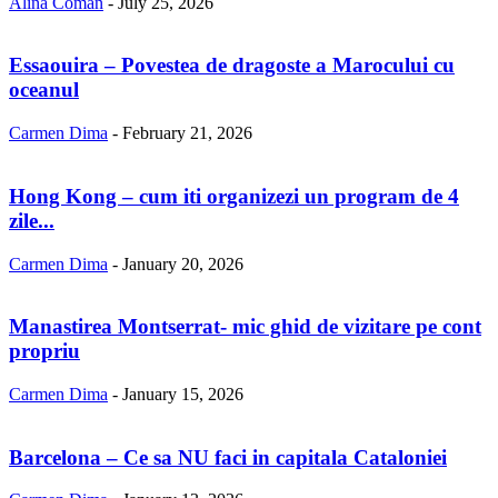
Alina Coman
-
July 25, 2026
Essaouira – Povestea de dragoste a Marocului cu
oceanul
Carmen Dima
-
February 21, 2026
Hong Kong – cum iti organizezi un program de 4
zile...
Carmen Dima
-
January 20, 2026
Manastirea Montserrat- mic ghid de vizitare pe cont
propriu
Carmen Dima
-
January 15, 2026
Barcelona – Ce sa NU faci in capitala Cataloniei