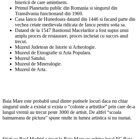
bisericii de care amintisem.
Primul Planetariu public din Romania si singurul din
Transilvania functionand din 1969.
Casa Iancu de Hunedoara datand din 1446 si facand parte din
vechea cetate medievala ridicata de Iancu pentru sotia sa.
Datand de la 1547 Bastionul Macelarilor a fost supus unui
amplu proces de restaurare, proces incheiat cu succes anul
trecut.
Muzeul Judetean de Istorie si Arheologie.
Muzeul de Etnografie si Arta Populara.
Muzeul Satului.
Muzeul de Mineralogie.
Muzeul de Arta.
Baia Mare este probabil unul dintre putinele locuri daca nu chiar
singurul unde a existat si exista o “colonie a artistilor” prin care de-a
lungul vremii au trecut peste 3000 de artisit. De altfel “scoala
baimareana de pictura” spune multe in lumea artistica si nu numai.
Stiati ca Real Madrid a jucat la Baia Mare cu echipa local FC Baia