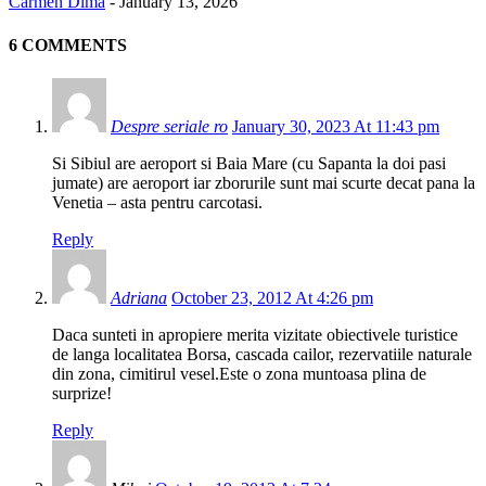
Carmen Dima
-
January 13, 2026
6 COMMENTS
Despre seriale ro
January 30, 2023 At 11:43 pm
Si Sibiul are aeroport si Baia Mare (cu Sapanta la doi pasi
jumate) are aeroport iar zborurile sunt mai scurte decat pana la
Venetia – asta pentru carcotasi.
Reply
Adriana
October 23, 2012 At 4:26 pm
Daca sunteti in apropiere merita vizitate obiectivele turistice
de langa localitatea Borsa, cascada cailor, rezervatiile naturale
din zona, cimitirul vesel.Este o zona muntoasa plina de
surprize!
Reply