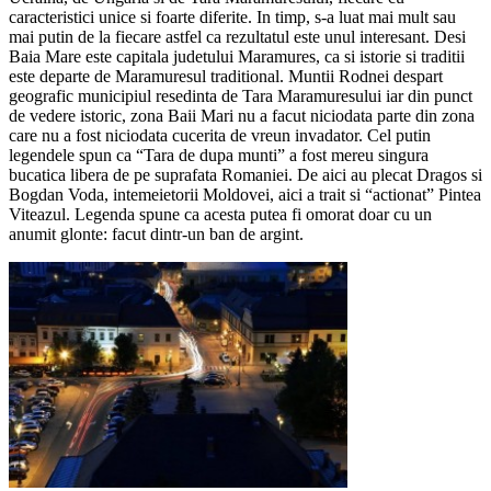
caracteristici unice si foarte diferite. In timp, s-a luat mai mult sau
mai putin de la fiecare astfel ca rezultatul este unul interesant. Desi
Baia Mare este capitala judetului Maramures, ca si istorie si traditii
este departe de Maramuresul traditional. Muntii Rodnei despart
geografic municipiul resedinta de Tara Maramuresului iar din punct
de vedere istoric, zona Baii Mari nu a facut niciodata parte din zona
care nu a fost niciodata cucerita de vreun invadator. Cel putin
legendele spun ca “Tara de dupa munti” a fost mereu singura
bucatica libera de pe suprafata Romaniei. De aici au plecat Dragos si
Bogdan Voda, intemeietorii Moldovei, aici a trait si “actionat” Pintea
Viteazul. Legenda spune ca acesta putea fi omorat doar cu un
anumit glonte: facut dintr-un ban de argint.