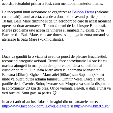
acordat actualului primar a fost, cum mentionam anterior imens.
La inceputul lunii octombrie se organizeaza
Baloon Fiesta
(baloane
cu aer cald) , anul acesta, cea de a doua editie avand participanti din
10 tari. Baia Mare dispune si de un aeroport pe care in acest moment
opereaza doar aeronavele Tarom zboruri de la si inspre Bucuresti.
Marea problema este aceea ca vinerea si sambata nu exista cursa
Bucuresti – Baia Mare, cei care doresc sa ajunga in zona urmand sa
aterizeze la Satu Mare (70km distanta).
Daca va ganditi la o vizita si aveti ca punct de plecare Bucurestiul,
recomand categoric avionul. Trenul face aproximativ 14 ore iar cu
masina ajungeti in mai putin de opt ore doar daca sunteti fani ai
curselor de raliu. Din Baia Mare aveti la indemana Manastirea
Barsana (45km), Sighetu Marmatiei (60km) sau Sapanta (80km)
unde va puteti putea admira faimosul Cimitir Vesel. Daca e iarna,
partiile de la Cavnic, Suior, Izvoare sau Mogosa va stau la dispozitie
la aproximativ 20 km de oras. Orice varianta alegeti, o data ajunsi va
veti bucura. Sunt gata sa pariez 😉
In acest articol au fost folosite imagini din urmatoarele surse:
http://www.facebook.com/ILoveBaiaMare
si
http://www.bm365.ro/
.