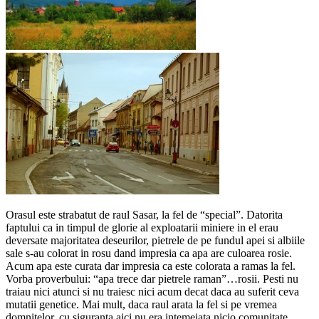
Orasul este strabatut de raul Sasar, la fel de “special”. Datorita
faptului ca in timpul de glorie al exploatarii miniere in el erau
deversate majoritatea deseurilor, pietrele de pe fundul apei si albiile
sale s-au colorat in rosu dand impresia ca apa are culoarea rosie.
Acum apa este curata dar impresia ca este colorata a ramas la fel.
Vorba proverbului: “apa trece dar pietrele raman”…rosii. Pesti nu
traiau nici atunci si nu traiesc nici acum decat daca au suferit ceva
mutatii genetice. Mai mult, daca raul arata la fel si pe vremea
domnitelor, cu siguranta aici nu era intemeiata nicio comunitate.