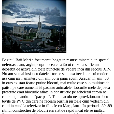
Bazinul Baii Mari a fost mereu bogat in resurse minerale, in special
neferoase: aur, argint, cupru ceea ce a facut ca zona sa fie una
deosebit de activa din toate punctele de vedere inca din secolul XIV.
Nu am sa mai insist cu datele istorice si am sa trec la orasul modern
asa cum mi-l amintesc din anii 80 si pana acum. Asadar, in anii `80
in oras existau foarte putine blocuri, mai multe case si o multime de
pajisti pe care oamenii isi pasteau animalele. Locurile mele de joaca
preferate erau blocurile aflate in constructie pe scheletul carora ne
cataram jucandu-ne “pac pac”. Tot de acolo ne aprovizionam si cu
tevile de PVC din care ne faceam pusit si pistoale cum vedeam din
cand in cand la televizor in filmele cu Margelatu`. In perioada 80 -89
ritmul constructiei de blocuri era atat de rapid incat ele se inaltau