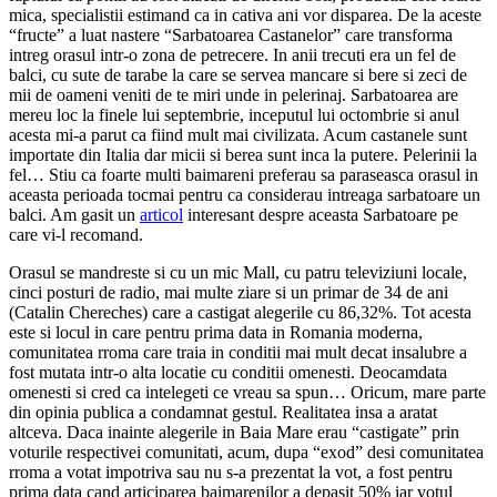
mica, specialistii estimand ca in cativa ani vor disparea. De la aceste
“fructe” a luat nastere “Sarbatoarea Castanelor” care transforma
intreg orasul intr-o zona de petrecere. In anii trecuti era un fel de
balci, cu sute de tarabe la care se servea mancare si bere si zeci de
mii de oameni veniti de te miri unde in pelerinaj. Sarbatoarea are
mereu loc la finele lui septembrie, inceputul lui octombrie si anul
acesta mi-a parut ca fiind mult mai civilizata. Acum castanele sunt
importate din Italia dar micii si berea sunt inca la putere. Pelerinii la
fel… Stiu ca foarte multi baimareni preferau sa paraseasca orasul in
aceasta perioada tocmai pentru ca considerau intreaga sarbatoare un
balci. Am gasit un
articol
interesant despre aceasta Sarbatoare pe
care vi-l recomand.
Orasul se mandreste si cu un mic Mall, cu patru televiziuni locale,
cinci posturi de radio, mai multe ziare si un primar de 34 de ani
(Catalin Chereches) care a castigat alegerile cu 86,32%. Tot acesta
este si locul in care pentru prima data in Romania moderna,
comunitatea rroma care traia in conditii mai mult decat insalubre a
fost mutata intr-o alta locatie cu conditii omenesti. Deocamdata
omenesti si cred ca intelegeti ce vreau sa spun… Oricum, mare parte
din opinia publica a condamnat gestul. Realitatea insa a aratat
altceva. Daca inainte alegerile in Baia Mare erau “castigate” prin
voturile respectivei comunitati, acum, dupa “exod” desi comunitatea
rroma a votat impotriva sau nu s-a prezentat la vot, a fost pentru
prima data cand articiparea baimarenilor a depasit 50% iar votul