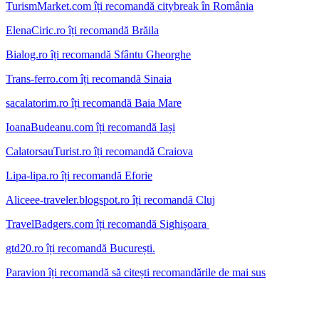
TurismMarket.com îți recomandă citybreak în România
ElenaCiric.ro îți recomandă Brăila
Bialog.ro îți recomandă Sfântu Gheorghe
Trans-ferro.com îți recomandă Sinaia
sacalatorim.ro îți recomandă Baia Mare
IoanaBudeanu.com îți recomandă Iași
CalatorsauTurist.ro îți recomandă Craiova
Lipa-lipa.ro îți recomandă Eforie
Aliceee-traveler.blogspot.ro îți recomandă Cluj
TravelBadgers.com îți recomandă Sighișoara
gtd20.ro îți recomandă București.
Paravion îți recomandă să citești recomandările de mai sus