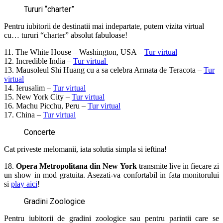
Tururi “charter”
Pentru iubitorii de destinatii mai indepartate, putem vizita virtual
cu… tururi “charter” absolut fabuloase!
11. The White House – Washington, USA –
Tur virtual
12. Incredible India –
Tur virtual
13. Mausoleul Shi Huang cu a sa celebra Armata de Teracota –
Tur
virtual
14. Ierusalim –
Tur virtual
15. New York City –
Tur virtual
16. Machu Picchu, Peru –
Tur virtual
17. China –
Tur virtual
Concerte
Cat priveste melomanii, iata solutia simpla si ieftina!
18.
Opera Metropolitana din New York
transmite live in fiecare zi
un show in mod gratuita. Asezati-va confortabil in fata monitorului
si
play aici
!
Gradini Zoologice
Pentru iubitorii de gradini zoologice sau pentru parintii care se