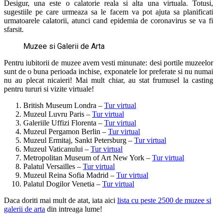
Desigur, una este o calatorie reala si alta una virtuala. Totusi,
sugestiile pe care urmeaza sa le facem va pot ajuta sa planificati
urmatoarele calatorii, atunci cand epidemia de coronavirus se va fi
sfarsit.
Muzee si Galerii de Arta
Pentru iubitorii de muzee avem vesti minunate: desi portile muzeelor
sunt de o buna perioada inchise, exponatele lor preferate si nu numai
nu au plecat nicaieri! Mai mult chiar, au stat frumusel la casting
pentru tururi si vizite virtuale!
British Museum Londra –
Tur virtual
Muzeul Luvru Paris –
Tur virtual
Galeriile Uffizi Florenta –
Tur virtual
Muzeul Pergamon Berlin –
Tur virtual
Muzeul Ermitaj, Sankt Petersburg –
Tur virtual
Muzeul Vaticanului –
Tur virtual
Metropolitan Museum of Art New York –
Tur virtual
Palatul Versailles –
Tur virtual
Muzeul Reina Sofia Madrid –
Tur virtual
Palatul Dogilor Venetia –
Tur virtual
Daca doriti mai mult de atat, iata aici
lista cu peste 2500 de muzee si
galerii de arta
din intreaga lume!