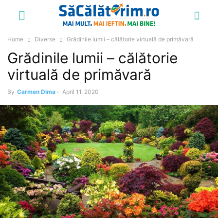
Home
Diverse
Grădinile lumii – călătorie virtuală de primăvară
Grădinile lumii – călătorie
virtuală de primăvară
By
Carmen Dima
-
April 11, 2020