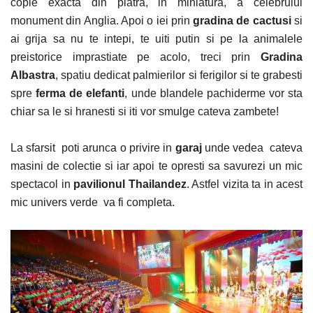
copie exacta din piatra, in miniatura, a celebrului
monument din Anglia.
Apoi o iei prin
gradina de cactusi
si
ai grija sa nu te intepi, te uiti putin si pe la animalele
preistorice imprastiate pe acolo, treci prin
Gradina
Albastra
, spatiu dedicat palmierilor si ferigilor si te grabesti
spre
ferma de elefanti
, unde blandele pachiderme vor sta
chiar sa le si hranesti si iti vor smulge cateva zambete!
La sfarsit poti arunca o privire in
garaj
unde vedea cateva
masini de colectie si iar apoi te opresti sa savurezi un mic
spectacol in
pavilionul Thailandez
. Astfel vizita ta in acest
mic univers verde va fi completa.