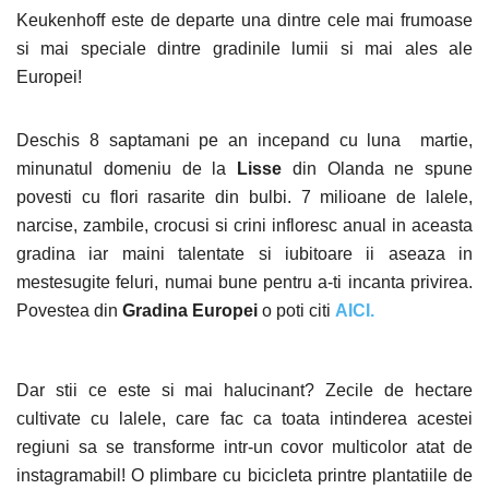
Keukenhoff este de departe una dintre cele mai frumoase
si mai speciale dintre gradinile lumii si mai ales ale
Europei!
Deschis 8 saptamani pe an incepand cu luna martie,
minunatul domeniu de la
Lisse
din Olanda ne spune
povesti cu flori rasarite din bulbi. 7 milioane de lalele,
narcise, zambile, crocusi si crini infloresc anual in aceasta
gradina iar maini talentate si iubitoare ii aseaza in
mestesugite feluri, numai bune pentru a-ti incanta privirea.
Povestea din
Gradina Europei
o poti citi
AICI.
Dar stii ce este si mai halucinant? Zecile de hectare
cultivate cu lalele, care fac ca toata intinderea acestei
regiuni sa se transforme intr-un covor multicolor atat de
instagramabil! O plimbare cu bicicleta printre plantatiile de