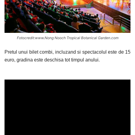
Fotocredit:www.Nong Nooch Tropical Botanical Garden.com
Pretul unui bilet combi, incluzand si spectacolul este de 15
euro, gradina este deschisa tot timpul anului.