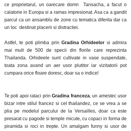
ce proprietarul, un oarecare domn Tansacha, a facut o
calatorie in Europa si a ramas impresionat. Asa ca a gandit
parcul ca un ansamblu de zone cu tematica diferita dar ca
un loc destinat placerii si distractiei.
Astfel, te poti plimba prin
Gradina Orhideelor
si admira
mai mult de 500 de specii din florile care reprezinta
Thailanda. Orhideele sunt cultivate in vase suspendate,
toata zona avand un aer usor plutitor iar vizitatorii pot
cumpara orice floare doresc, doar sa o indice!
Te poti apoi rataci prin
Gradina franceza
, un amestec usor
bizar intre stilul francez si cel thailandez, ce se vrea a se
plia pe modelul parcului de la Versailles, doar ca este
presarat cu pagode si temple micute, cu copaci in forma de
piramida si roci in trepte. Un amalgam funny si usor de