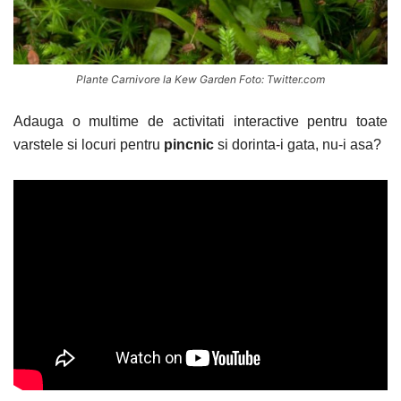
Plante Carnivore la Kew Garden Foto: Twitter.com
Adauga o multime de activitati interactive pentru toate
varstele si locuri pentru
pincnic
si dorinta-i gata, nu-i asa?