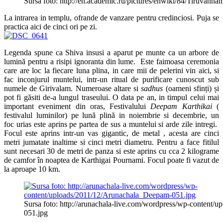
Sursa foto: http://en.academic.ru/pictures/enwiki/84/Tiruvann
La intrarea in templu, ofrande de vanzare pentru credinciosi. Puja se
practica aici de cinci ori pe zi.
Legenda spune ca Shiva insusi a aparut pe munte ca un arbore de
lumină pentru a risipi ignoranta din lume. Este faimoasa ceremonia
care are loc la fiecare luna plina, in care mii de pelerini vin aici, si
fac inconjurul muntelui, intr-un ritual de purificare cunoscut sub
numele de Girivalam. Numeroase altare si
sadhus
(oameni sfinți) și
pot fi găsiti de-a lungul traseului. O data pe an, in timpul celui mai
important eveniment din oras, Festivalului
Deepam Karthikai
(
festivalul luminilor) pe lună plină in noiembrie si decembrie, un
foc urias este aprins pe partea de sus a muntelui si arde zile intregi.
Focul este aprins intr-un vas gigantic, de metal , acesta are cinci
metri jumatate inaltime si cinci metri diametru. Pentru a face fitilul
sunt necesari 30 de metri de panza si este aprins cu cca 2 kilograme
de camfor în noaptea de Karthigai Pournami. Focul poate fi vazut de
la aproape 10 km.
Sursa foto: http://arunachala-live.com/wordpress/wp-content
051.jpg