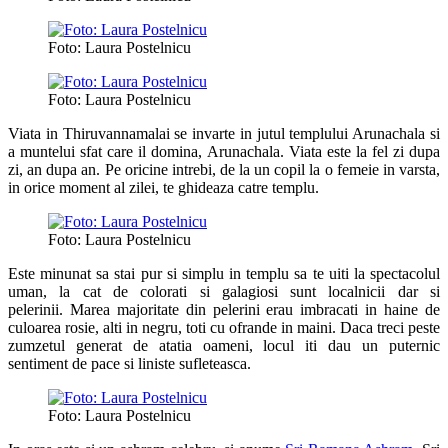
Foto: Laura Postelnicu
Foto: Laura Postelnicu
Viata in Thiruvannamalai se invarte in jutul templului Arunachala si
a muntelui sfat care il domina, Arunachala. Viata este la fel zi dupa
zi, an dupa an. Pe oricine intrebi, de la un copil la o femeie in varsta,
in orice moment al zilei, te ghideaza catre templu.
Foto: Laura Postelnicu
Este minunat sa stai pur si simplu in templu sa te uiti la spectacolul
uman, la cat de colorati si galagiosi sunt localnicii dar si
pelerinii. Marea majoritate din pelerini erau imbracati in haine de
culoarea rosie, alti in negru, toti cu ofrande in maini. Daca treci peste
zumzetul generat de atatia oameni, locul iti dau un puternic
sentiment de pace si liniste sufleteasca.
Foto: Laura Postelnicu