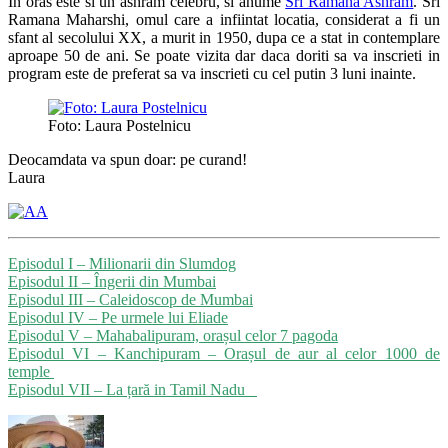
In oras este si un ashram celebru, si anume
Sri Ramana Ashram
. Sri
Ramana Maharshi, omul care a infiintat locatia, considerat a fi un
sfant al secolului XX, a murit in 1950, dupa ce a stat in contemplare
aproape 50 de ani. Se poate vizita dar daca doriti sa va inscrieti in
program este de preferat sa va inscrieti cu cel putin 3 luni inainte.
Foto: Laura Postelnicu
Deocamdata va spun doar: pe curand!
Laura
Episodul I – Milionarii din Slumdog
Episodul II – Îngerii din Mumbai
Episodul III – Caleidoscop de Mumbai
Episodul IV – Pe urmele lui Eliade
Episodul V – Mahabalipuram, orașul celor 7 pagoda
Episodul VI – Kanchipuram – Orașul de aur al celor 1000 de
temple
Episodul VII – La țară in Tamil Nadu