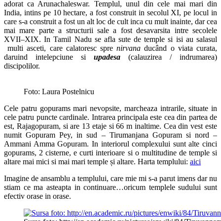
adorat ca Arunachaleswar. Templul, unul din cele mai mari din
India, intins pe 10 hectare, a fost construit in secolul XI, pe locul in
care s-a construit a fost un alt loc de cult inca cu mult inainte, dar cea
mai mare parte a structurii sale a fost desavarsita intre secolele
XVII–XIX. In Tamil Nadu se afla sute de temple si isi au salasul
multi asceti, care calatoresc spre
nirvana
ducând o viata curata,
daruind intelepciune si
upadesa
(calauzirea / indrumarea)
discipolilor.
Foto: Laura Postelnicu
Cele patru gopurams mari nevopsite, marcheaza intrarile, situate in
cele patru puncte cardinale. Intrarea principala este cea din partea de
est, Rajagopuram, si are 13 etaje si 66 m inaltime. Cea din vest este
numit Gopuram Pey, in sud – Tirumanjana Gopuram si nord –
Ammani Amma Gopuram. In interiorul complexului sunt alte cinci
gopurams, 2 cisterne, e curti interioare si o multitudine de temple si
altare mai mici si mai mari temple și altare. Harta templului:
aici
Imagine de ansamblu a templului, care mie mi s-a parut imens dar nu
stiam ce ma asteapta in continuare…oricum templele sudului sunt
efectiv orase in orase.