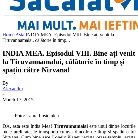
Home
Asia
INDIA MEA. Episodul VIII. Bine ați venit la
Tiruvannamalai, călătorie în timp...
INDIA MEA. Episodul VIII. Bine ați venit
la Tiruvannamalai, călătorie în timp și
spațiu către Nirvana!
By
Alexandra
-
March 17, 2015
Foto: Laura Postelnicu
DA, asta este India Mea!
Tiruvannamalai
este unul dintre locurile
mele preferate, te transporta cumva dincolo de timp si spatiu catre
Nirvana. Cum bine zice Lonely Planet “există orașe templu, există