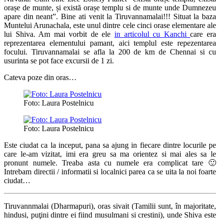
orașe de munte, și există orașe templu si de munte unde Dumnezeu
apare din neant”. Bine ati venit la Tiruvannamalai!!! Situat la baza
Muntelui Arunachala, este unul dintre cele cinci orase elementare ale
lui Shiva. Am mai vorbit de ele
in articolul cu Kanchi
care era
reprezentarea elementului pamant, aici templul este repezentarea
focului. Tiruvannamalai se afla la 200 de km de Chennai si cu
usurinta se pot face excursii de 1 zi.
Cateva poze din oras…
Foto: Laura Postelnicu
Foto: Laura Postelnicu
Este ciudat ca la inceput, pana sa ajung in fiecare dintre locurile pe
care le-am vizitat, imi era greu sa ma orientez si mai ales sa le
pronunt numele. Treaba asta cu numele era complicat tare 🙂
Intrebam directii / informatii si localnici parea ca se uita la noi foarte
ciudat…
Tiruvannmalai (Dharmapuri), oras sivait (Tamilii sunt, în majoritate,
hindusi, puţini dintre ei fiind musulmani si crestini), unde Shiva este