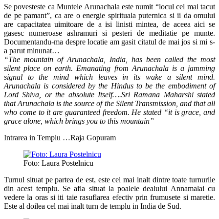
Se povesteste ca Muntele Arunachala este numit “locul cel mai tacut
de pe pamant”, ca are o energie spirituala puternica si ii da omului
are capacitatea uimitoare de a isi linisti mintea, de aceea aici se
gasesc numeroase ashramuri si pesteri de meditatie pe munte.
Documentandu-ma despre locatie am gasit citatul de mai jos si mi s-
a parut minunat…
“The mountain of Arunachala, India, has been called the most
silent place on earth. Emanating from Arunachala is a jamming
signal to the mind which leaves in its wake a silent mind.
Arunachala is considered by the Hindus to be the embodiment of
Lord Shiva, or the absolute Itself….Sri Ramana Maharshi stated
that Arunachala is the source of the Silent Transmission, and that all
who come to it are guaranteed freedom. He stated “it is grace, and
grace alone, which brings you to this mountain”
Intrarea in Templu …Raja Gopuram
Foto: Laura Postelnicu
Turnul situat pe partea de est, este cel mai inalt dintre toate turnurile
din acest templu. Se afla situat la poalele dealului Annamalai cu
vedere la oras si iti taie rasuflarea efectiv prin frumusete si maretie.
Este al doilea cel mai inalt turn de templu in India de Sud.