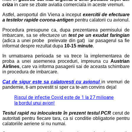
criza
in care se zbate aviatia comerciala in aceste vremuri.
Astfel, aeroportul din Viena a inceput
exercitii de efectuare
a testelor rapide corona-antigen
pentru calatorii cu avionul.
Procedura presupune ca, dupa prezentarea permisului de
imbarcare, sa se efectueze un
test pe un exudat faringian
(adica a unei probe prelevate din gat) iar pasagerul sa fie
informat despre rezultat dupa
10-15 minute
.
In urmatoarea perioada se va trece la implementarea de
proba a unei asemenea proceduri, impreuna cu
Austrian
Airlines
, care va informa pasagerii sai de aceasta schimbare
in procedura de imbarcare.
Cat de sigur este sa calatoresti cu avionul
in vremuri de
pandemie, ti-am povestit si sper ca te-am convins deja!
Riscul de infectie Covid este de 1 la 27 milioane
la bordul unui avion!
Testul rapid nu inlocuieste în prezent testul PCR
cerut de
autoritati pentru fiecare tara, ca si conditie obligatorie pentru
calatoriile aeriene si nu numai.