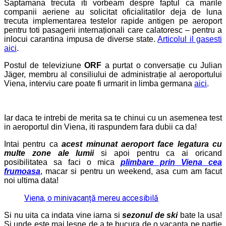
Saptamana trecuta iti vorbeam despre faptul ca marile
companii aeriene au solicitat oficialitatilor deja de luna
trecuta implementarea testelor rapide antigen pe aeroport
pentru toti pasagerii internaționali care calatoresc – pentru a
inlocui carantina impusa de diverse state.
Articolul il gasesti
aici
.
Postul de televiziune
ORF
a purtat o conversație cu Julian
Jäger, membru al consiliului de administrație al aeroportului
Viena, interviu care poate fi urmarit in limba germana
aici
.
Iar daca te intrebi de merita sa te chinui cu un asemenea test
in aeroportul din Viena, iti raspundem fara dubii ca da!
Intai pentru ca
acest minunat aeroport face legatura cu
multe zone ale lumii
si apoi pentru ca ai oricand
posibilitatea sa faci o mica
plimbare prin Viena cea
frumoasa
, macar si pentru un weekend, asa cum am facut
noi ultima data!
Viena, o minivacanță mereu accesibilă
Si nu uita ca indata vine iarna si
sezonul de ski
bate la usa!
Si unde este mai lesne de a te bucura de o vacanta pe partie