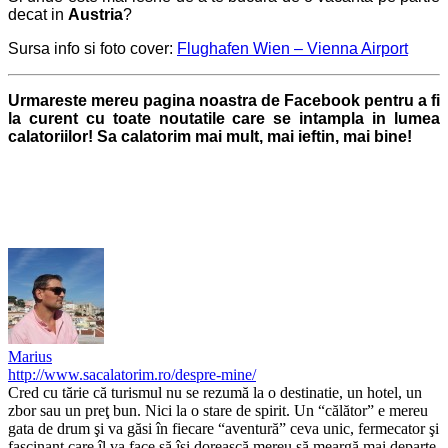
decat in
Austria
?
Sursa info si foto cover:
Flughafen Wien – Vienna Airport
Urmareste mereu pagina noastra de Facebook pentru a fi
la curent cu toate noutatile care se intampla in lumea
calatoriilor! Sa calatorim mai mult, mai ieftin, mai bine!
Marius
http://www.sacalatorim.ro/despre-mine/
Cred cu tărie că turismul nu se rezumă la o destinatie, un hotel, un
zbor sau un preţ bun. Nici la o stare de spirit. Un “călător” e mereu
gata de drum şi va găsi în fiecare “aventură” ceva unic, fermecator şi
fascinant care îl va face să îşi dorească mereu să meargă mai departe.