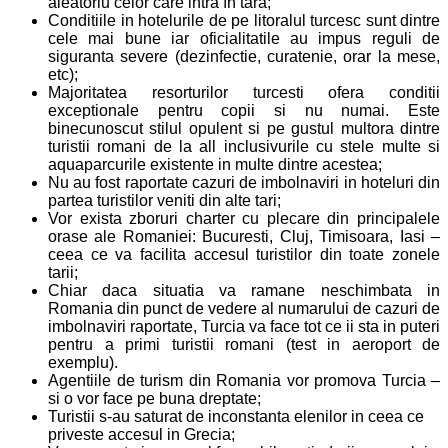
aleatoriu celor care intra în tara;
Conditiile in hotelurile de pe litoralul turcesc sunt dintre
cele mai bune iar oficialitatile au impus reguli de
siguranta severe (dezinfectie, curatenie, orar la mese,
etc);
Majoritatea resorturilor turcesti ofera conditii
exceptionale pentru copii si nu numai. Este
binecunoscut stilul opulent si pe gustul multora dintre
turistii romani de la all inclusivurile cu stele multe si
aquaparcurile existente in multe dintre acestea;
Nu au fost raportate cazuri de imbolnaviri in hoteluri din
partea turistilor veniti din alte tari;
Vor exista zboruri charter cu plecare din principalele
orase ale Romaniei: Bucuresti, Cluj, Timisoara, Iasi –
ceea ce va facilita accesul turistilor din toate zonele
tarii;
Chiar daca situatia va ramane neschimbata in
Romania din punct de vedere al numarului de cazuri de
imbolnaviri raportate, Turcia va face tot ce ii sta in puteri
pentru a primi turistii romani (test in aeroport de
exemplu).
Agentiile de turism din Romania vor promova Turcia –
si o vor face pe buna dreptate;
Turistii s-au saturat de inconstanta elenilor in ceea ce
priveste accesul in Grecia;