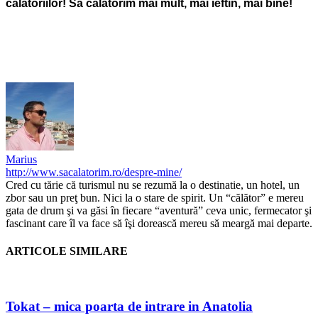
calatoriilor! Sa calatorim mai mult, mai ieftin, mai bine!
Marius
http://www.sacalatorim.ro/despre-mine/
Cred cu tărie că turismul nu se rezumă la o destinatie, un hotel, un
zbor sau un preţ bun. Nici la o stare de spirit. Un “călător” e mereu
gata de drum şi va găsi în fiecare “aventură” ceva unic, fermecator şi
fascinant care îl va face să îşi dorească mereu să meargă mai departe.
ARTICOLE SIMILARE
Tokat – mica poarta de intrare in Anatolia