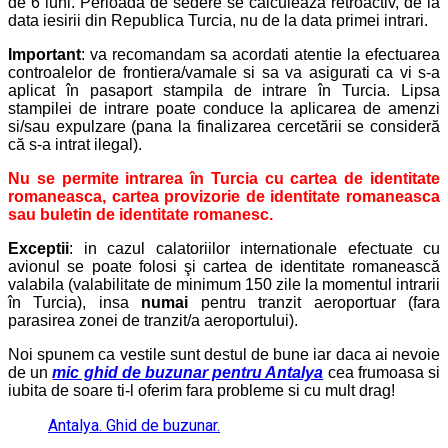
de 6 luni. Perioada de sedere se calculează retroactiv, de la
data iesirii din Republica Turcia, nu de la data primei intrari.
Important
: va recomandam sa acordati atentie la efectuarea
controalelor de frontiera/vamale si sa va asigurati ca vi s-a
aplicat în pasaport stampila de intrare în Turcia. Lipsa
stampilei de intrare poate conduce la aplicarea de amenzi
si/sau expulzare (pana la finalizarea cercetării se consideră
că s-a intrat ilegal).
Nu se permite intrarea în Turcia cu cartea de identitate
romaneasca, cartea provizorie de identitate romaneasca
sau buletin de identitate romanesc.
Exceptii
: in cazul calatoriilor internationale efectuate cu
avionul se poate folosi şi cartea de identitate romanească
valabila (valabilitate de minimum 150 zile la momentul intrarii
în Turcia), insa
numai
pentru tranzit aeroportuar (fara
parasirea zonei de tranzit/a aeroportului).
Noi spunem ca vestile sunt destul de bune iar daca ai nevoie
de un
mic ghid de buzunar pentru Antalya
cea frumoasa si
iubita de soare ti-l oferim fara probleme si cu mult drag!
Antalya. Ghid de buzunar.