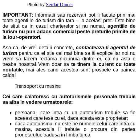
Photo by
Serdar Dincer
IMPORTANT
: Informatii sau rezervari pot fi facute prin mai
toate agentiile de turism din tara – la acelasi pret. Este bine
de stiut ca in cazul charterelor si nu numai,
agentiile de
turism nu pun adaos comercial peste preturile primite de
la tour-operator
i
.
Asa ca, de vrei detalii concrete,
contacteaza-ti agentul de
turism
pentru ca el stie cel mai bine sa iti explice iar noi nu
vrem sa facem reclama niciunuia dintre ei, ca nu asta e
treaba noastra! Vrem doar sa
te tinem la curent cu toate
noutatile
, mai ales cand acestea sunt prospete ca painea
calda!
Transoport cu masina
Cei care calatoresc cu autoturismele personale trebuie
sa aiba in vedere urmatoarele:
persoana care intra cu un autoturism trebuie sa fie
aceeasi care iese cu el, daca acesta este proprietar;
daca autoturismul nu este pe numele celui care intra cu
masina, acestuia ii trebuie o procura din partea
prorietarului, tradusa in limba turca;