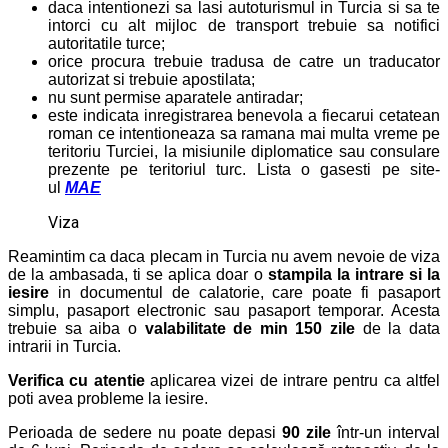
daca intentionezi sa lasi autoturismul in Turcia si sa te
intorci cu alt mijloc de transport trebuie sa notifici
autoritatile turce;
orice procura trebuie tradusa de catre un traducator
autorizat si trebuie apostilata;
nu sunt permise aparatele antiradar;
este indicata inregistrarea benevola a fiecarui cetatean
roman ce intentioneaza sa ramana mai multa vreme pe
teritoriu Turciei, la misiunile diplomatice sau consulare
prezente pe teritoriul turc. Lista o gasesti pe site-
ul
MAE
Viza
Reamintim ca daca plecam in Turcia nu avem nevoie de viza
de la ambasada, ti se aplica doar o
stampila la intrare si la
iesire
in documentul de calatorie, care poate fi pasaport
simplu, pasaport electronic sau pasaport temporar. Acesta
trebuie sa aiba o
valabilitate de min 150 zile
de la data
intrarii in Turcia.
Verifica cu atentie
aplicarea vizei de intrare pentru ca altfel
poti avea probleme la iesire.
Perioada de sedere nu poate depasi
90 zile
într-un interval