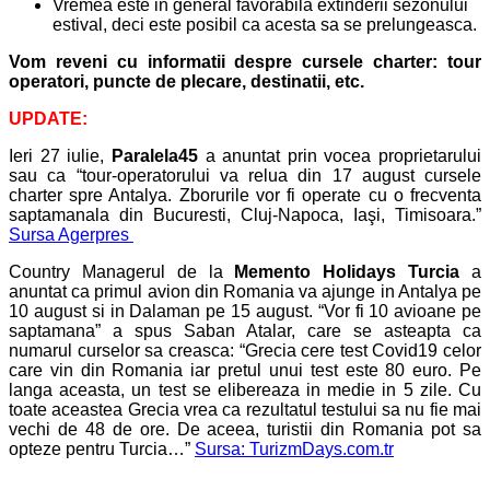
Vremea este in general favorabila extinderii sezonului
estival, deci este posibil ca acesta sa se prelungeasca.
Vom reveni cu informatii despre cursele charter: tour
operatori, puncte de plecare, destinatii, etc.
UPDATE:
Ieri 27 iulie,
Paralela45
a anuntat prin vocea proprietarului
sau ca “
tour-operatorului va relua din 17 august cursele
charter spre Antalya. Zborurile vor fi operate cu o frecventa
saptamanala din Bucuresti, Cluj-Napoca, Iaşi, Timisoara.”
Sursa Agerpres
Country Managerul de la
Memento Holidays Turcia
a
anuntat ca primul avion din Romania va ajunge in Antalya pe
10 august si in Dalaman pe 15 august. “Vor fi 10 avioane pe
saptamana” a spus Saban Atalar, care se asteapta ca
numarul curselor sa creasca: “Grecia cere test Covid19 celor
care vin din Romania iar pretul unui test este 80 euro. Pe
langa aceasta, un test se elibereaza in medie in 5 zile. Cu
toate aceastea Grecia vrea ca rezultatul testului sa nu fie mai
vechi de 48 de ore. De aceea, turistii din Romania pot sa
opteze pentru Turcia…”
Sursa: TurizmDays.com.tr