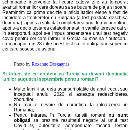
schimbarile intervenite la fiecare cateva zile au temperat
avantul romanilor care doreau sa se bucure de plaja si soare.
Reamintim ca prima decizie a oficialitatilor elene a fost de
inchidere a frontierelor cu Bulgaria (a fost pastrata deschisa
doar una), apoi s-a solicitat completarea unui formular online,
apoi s-a decis testarea calatorilor atat in vamile terestre cat si
in aeroporturi, apoi s-a impus prezentarea unui test negativ
covid pentru cei care intrau in Grecia cu masina / autocarul
ca mai apoi, din 28 iulie acest test sa fie obligatoriu si pentru
cei care sosesc cu avionul.
Photo by
Roxanne Desgagnés
Si totusi, de ce credem ca Turcia va deveni destinatia
lunilor august si septembrie pentru romani?
Multe familii au deja avansuri platite de anul trecut sau
inceputul anului 2020 si asteapta redeschiderea
zborurilor;
Nu mai e nevoie de carantina la intoarcerea in
Romania;
Pentru intrarea în Turcia, turistii romani
nu sunt
obligati
sa prezinte rezultatul negativ al unui test
Covid-19, autoritatile aeroportuare facand testari