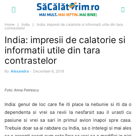
Home
India
India: impresii de calatorie si informatii utile din tara
contrastelor
India: impresii de calatorie si
informatii utile din tara
contrastelor
By
Alexandra
-
December 6, 2016
Foto: Anna Petrescu
India: genul de loc care fie iti place la nebunie si iti da o
dependenta si vrei sa revii la nesfarsit sau il urasti cu
pasiune si vrei sa sari in primul avion inapoi spre casa.
Trebuie doar sa ai rabdare cu India, sa o intelegi si mai ales
sa o accepti excat cum este fara sa vrei sa o modifici in nici