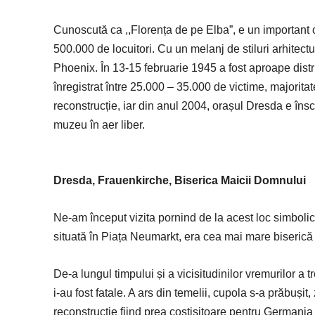
Cunoscută ca ,,Florența de pe Elba”, e un important c
500.000 de locuitori. Cu un melanj de stiluri arhitect
Phoenix. În 13-15 februarie 1945 a fost aproape distr
înregistrat între 25.000 – 35.000 de victime, majoritate
reconstrucție, iar din anul 2004, orașul Dresda e în
muzeu în aer liber.
Dresda, Frauenkirche, Biserica Maicii Domnului
Ne-am început vizita pornind de la acest loc simbolic p
situată în Piața Neumarkt, era cea mai mare biserică
De-a lungul timpului și a vicisitudinilor vremurilor a
i-au fost fatale. A ars din temelii, cupola s-a prăbuși
reconstrucție fiind prea costisitoare pentru Germania