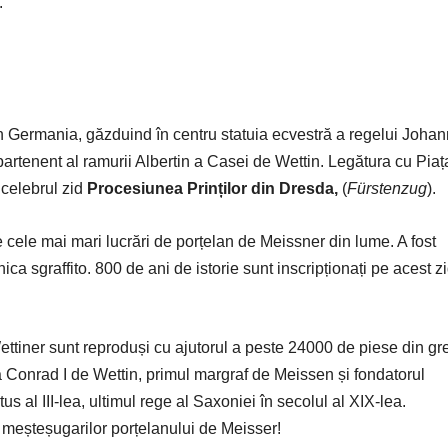
rag.
n Germania, găzduind în centru statuia ecvestră a regelui Johan
rtenent al ramurii Albertin a Casei de Wettin. Legătura cu Piaț
celebrul zid
Procesiunea Prinților din Dresda,
(
Fürstenzug
).
 cele mai mari lucrări de porțelan de Meissner din lume. A fost
ca sgraffito. 800 de ani de istorie sunt inscripționați pe acest zi
Wettiner sunt reproduși cu ajutorul a peste 24000 de piese din gr
a Conrad I de Wettin, primul margraf de Meissen și fondatorul
us al III-lea, ultimul rege al Saxoniei în secolul al XIX-lea.
 meșteșugarilor porțelanului de Meisser!