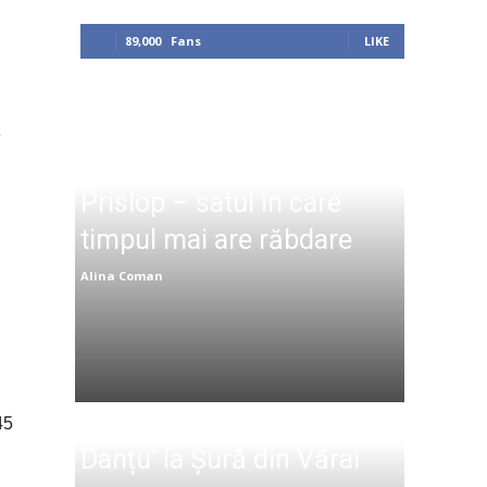
89,000
Fans
LIKE
e
Prislop – satul în care
timpul mai are răbdare
Alina Coman
45
Danțu’ la Șură din Vărai