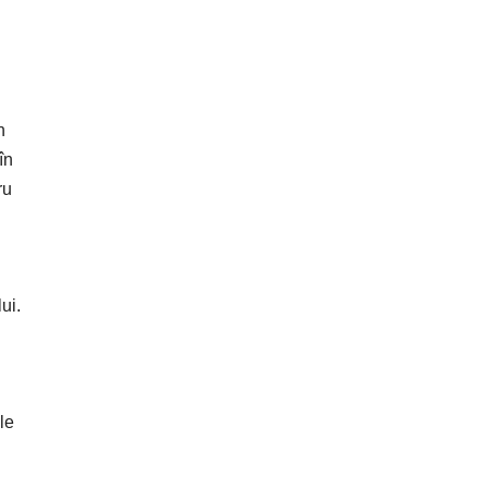
n
în
ru
ui.
le