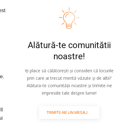
est
Alătură-te comunitătii
noastre!
Iți place să călătorești și consideri că locurile
e.
prin care ai trecut merită văzute și de altii?
Alătura-te comunității noastre și trimite-ne
impresiile tale despre lume!
II
TRIMITE-NE UN MESAJ
ui