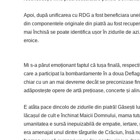
Apoi, după unificarea cu RDG a fost beneficiara une
din componentele originale din piatră au fost recuperat
mai închisă se poate identifica ușor în zidurile de azi
eroice.
Mi s-a părut emoționant faptul că tușa finală, respectiv
care a participat la bombardamente în a doua Deflagra
chiar cu un an mai devreme decât se preconizase finali
adăpostește opere de artă prețioase, concerte și alin
E atâta pace dincolo de zidurile din piatră! Găsești
lăcașul de cult e închinat Maicii Domnului, mama tutu
umanitatea e sursă inepuizabilă de empatie, iertare,
era amenajat unul dintre târgurile de Crăciun, însă nu