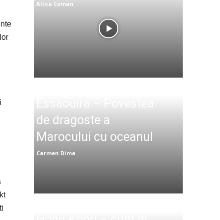
Alina Coman
ente
lor
Essaouira – Povestea
i
de dragoste a
Marocului cu oceanul
Carmen Dima
ă
kt
ti
Hong Kong – cum iti