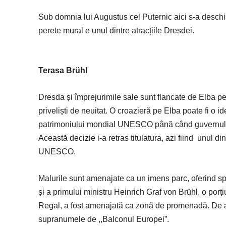
S
ub domnia lui Augustus cel Puternic aici s-a deschis
perete mural e unul dintre atracțiile Dresdei.
Terasa Brühl
Dresda și împrejurimile sale sunt flancate de Elba pe 
priveliști de neuitat. O croazieră pe Elba poate fi o i
patrimoniului mondial UNESCO până când guvernul a 
Această decizie i-a retras titulatura, azi fiind unul di
UNESCO.
Malurile sunt amenajate ca un imens parc, oferind spa
și a primului ministru Heinrich Graf von Brühl, o por
Regal, a fost amenajată ca zonă de promenadă. De aic
supranumele de ,,Balconul Europei”.