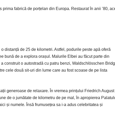
 prima fabrică de porțelan din Europa. Restaurat în anii ’80, ac
o distanță de 25 de kilometri. Astfel, podurile peste apă oferă
dee bună de a explora orașul. Malurile Elbei au făcut parte din
construit o autostradă cu patru benzi, Waldschlösschen Bridg
ntre cele două sit-uri din lume care au fost scoase de pe lista
ții generoase de relaxare. În vremea prințului Friedrich August 
țiune de o jumătate de kilometru de pe mal, în apropierea Palatul
i și numele. Însă frumusețea sa i-a adus celebritatea și