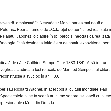
ă ecvestră, amplasată în Neustädter Markt, partea mai nouă a
Puternic. Poartă numele de ,,Călărețul de aur”, a fost realizată î
Palatul Japonez, o clădire în stil baroc și neoclasică realizată 
nologie, însă destinația inițială era de spațiu expozițional pent
 ridicată de către Gottfried Semper între 1883-1841. Arsă într-un
egheat, clădirea a fost refăcută de Manfred Semper, fiul ctitorul
reconstrucție a avut loc în anii ‘80.
ber sau Richard Wagner. În acest pol al culturii mondiale s-au
s. Spectacolele puse în scenă au nume sonore, se joacă cu bilete
mpresionante clădiri din Dresda.