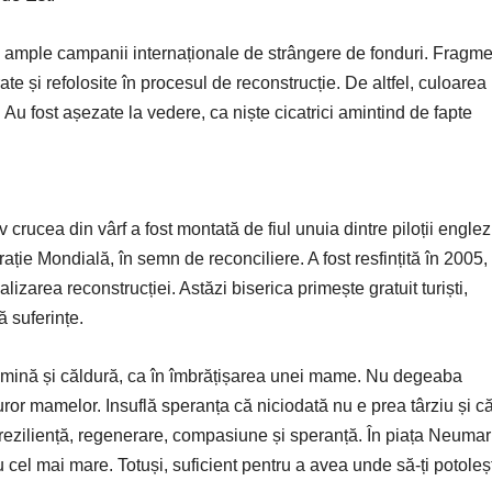
i ample campanii internaționale de strângere de fonduri. Fragm
e și refolosite în procesul de reconstrucție. De altfel, culoarea 
. Au fost așezate la vedere, ca niște cicatrici amintind de fapte
 crucea din vârf a fost montată de fiul unuia dintre piloții englez
ție Mondială, în semn de reconciliere. A fost resfințită în 2005,
zarea reconstrucției. Astăzi biserica primește gratuit turiști,
ă suferințe.
 lumină și căldură, ca în îmbrățișarea unei mame. Nu degeaba
ror mamelor. Insuflă speranța că niciodată nu e prea târziu și c
 reziliență, regenerare, compasiune și speranță. În piața Neumar
 cel mai mare. Totuși, suficient pentru a avea unde să-ți potoleș