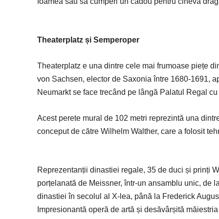
foamea sau să cumperi un cadou pentru cineva d
Theaterplatz și Semperoper
Theaterplatz e una dintre cele mai frumoase piețe di
von Sachsen, elector de Saxonia între 1680-1691, apa
Neumarkt se face trecând pe lângă Palatul Regal cu 
Acest perete mural de 102 metri reprezintă una dintre
conceput de către Wilhelm Walther, care a folosit tehni
Reprezentanții dinastiei regale, 35 de duci și prinți 
porțelanată de Meissner, într-un ansamblu unic, de l
dinastiei în secolul al X-lea, până la Frederick August
Impresionantă operă de artă și desăvârșită măiestria