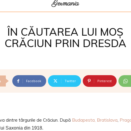
Germania
ÎN CĂUTAREA LUI MOȘ
CRĂCIUN PRIN DRESDA
Facebook
Twitter
Pinterest
e
a dintre târgurile de Crăciun. După
Budapesta, Bratislava
,
Prag
lui Saxonia din 1918.