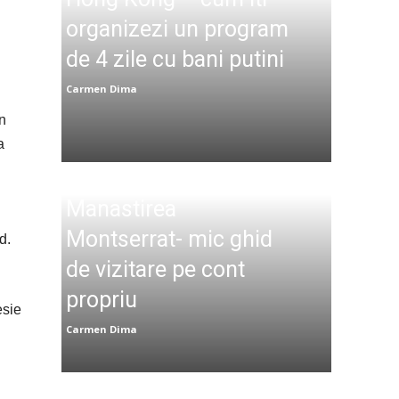
organizezi un program
de 4 zile cu bani putini
Carmen Dima
n
a
Manastirea
Montserrat- mic ghid
d.
de vizitare pe cont
propriu
esie
Carmen Dima