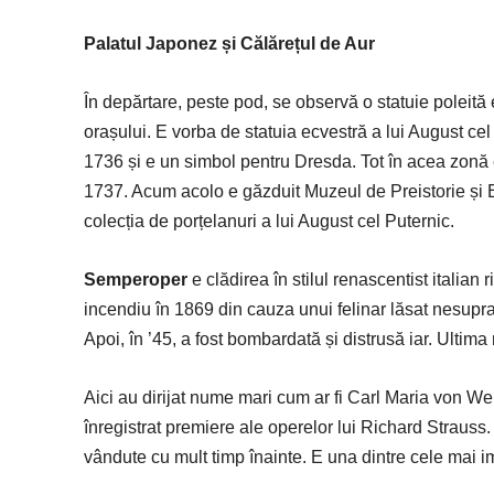
Palatul Japonez și Călărețul de Aur
În depărtare, peste pod, se observă o statuie poleit
orașului. E vorba de statuia ecvestră a lui August cel 
1736 și e un simbol pentru Dresda. Tot în acea zonă e 
1737. Acum acolo e găzduit Muzeul de Preistorie și Et
colecția de porțelanuri a lui August cel Puternic.
Semperoper
e clădirea în stilul renascentist italian
incendiu în 1869 din cauza unui felinar lăsat nesuprav
Apoi, în ’45, a fost bombardată și distrusă iar. Ultima 
Aici au dirijat nume mari cum ar fi Carl Maria von We
înregistrat premiere ale operelor lui Richard Straus
vândute cu mult timp înainte. E una dintre cele mai i