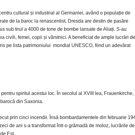
entru cultural și industrial al Germaniei, având o populație de
urale de la baroc la renascentist, Dresda are destin de pasăre
us sub tirul a 4000 de tone de bombe lansate de Aliați. S-au
a civili, femei, copii și vârstnici. A beneficiat de ample lucrări d
scris pe lista patrimoniului mondial UNESCO, fiind un adevărat
entru spiritul acestui loc. În secolul al XVIII lea, Frauenkirche,
 barocă din Saxonia.
 trecut prin cinci incendii. Însă bombardamentele din februarie 19
t, zeci de ani s-a transformat într-o grămadă de moloz, lucrările de
 de Est.